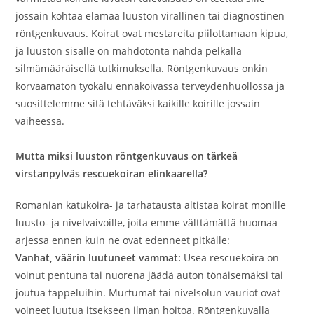
jossain kohtaa elämää luuston virallinen tai diagnostinen
röntgenkuvaus. Koirat ovat mestareita piilottamaan kipua,
ja luuston sisälle on mahdotonta nähdä pelkällä
silmämääräisellä tutkimuksella. Röntgenkuvaus onkin
korvaamaton työkalu ennakoivassa terveydenhuollossa ja
suosittelemme sitä tehtäväksi kaikille koirille jossain
vaiheessa.
Mutta miksi luuston röntgenkuvaus on tärkeä
virstanpylväs rescuekoiran elinkaarella?
Romanian katukoira- ja tarhatausta altistaa koirat monille
luusto- ja nivelvaivoille, joita emme välttämättä huomaa
arjessa ennen kuin ne ovat edenneet pitkälle:
Vanhat, väärin luutuneet vammat:
Usea rescuekoira on
voinut pentuna tai nuorena jäädä auton tönäisemäksi tai
joutua tappeluihin. Murtumat tai nivelsolun vauriot ovat
voineet luutua itsekseen ilman hoitoa. Röntgenkuvalla