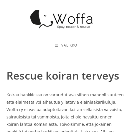
Siirry
suoraan
sisältöön
VALIKKO
Rescue koiran terveys
Koiraa hankkiessa on varauduttava siihen mahdollisuuteen,
että eläimestä voi aiheutua yllättäviä eläinlääkärikuluja.
Woffa ry ei vastaa adoptoitavan koiran sellaisista vaivoista,
sairauksista tai vammoista, joita ei ole havaittu ennen
koiran lähtöä Romaniasta. Toivoisimme, että jokainen
henkilö tai perhe harkitsee adoptiota tarkkaan. Alla on