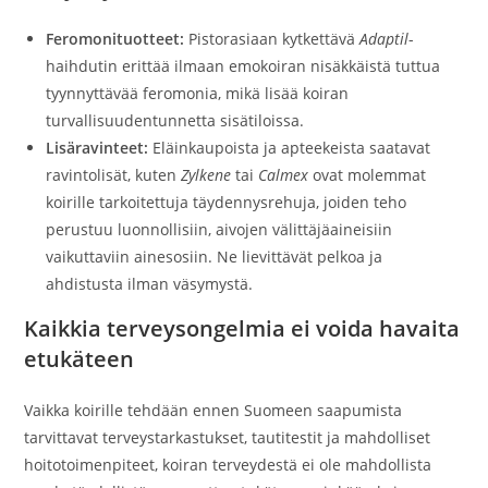
Feromonituotteet:
Pistorasiaan kytkettävä
Adaptil
-
haihdutin erittää ilmaan emokoiran nisäkkäistä tuttua
tyynnyttävää feromonia, mikä lisää koiran
turvallisuudentunnetta sisätiloissa.
Lisäravinteet:
Eläinkaupoista ja apteekeista saatavat
ravintolisät, kuten
Zylkene
tai
Calmex
ovat molemmat
koirille tarkoitettuja täydennysrehuja, joiden teho
perustuu luonnollisiin, aivojen välittäjäaineisiin
vaikuttaviin ainesosiin. Ne lievittävät pelkoa ja
ahdistusta ilman väsymystä.
Kaikkia terveysongelmia ei voida havaita
etukäteen
Vaikka koirille tehdään ennen Suomeen saapumista
tarvittavat terveystarkastukset, tautitestit ja mahdolliset
hoitotoimenpiteet, koiran terveydestä ei ole mahdollista