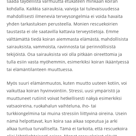
saada täydellistä varmuutta etukäteen minkään koiran
kohdalla. Kaikkia sairauksia, vaivoja tai tulevaisuudessa
mahdollisesti ilmeneviä terveysongelmia ei voida havaita
yhden tarkastuksen perusteella. Monien rescuekoirien
taustasta ei ole saatavilla kattavia terveystietoja. Emme
välttämättä tiedä koiran aiemmasta elämästä, mahdollisista
sairauksista, vammoista, ravinnosta tai perinnöllisistä
tekijöistä. Osa sairauksista voi olla pitkään oireettomia ja
tulla esiin vasta myöhemmin, esimerkiksi koiran ikääntyessä
tai elämäntilanteen muuttuessa.
Myös suuri elämänmuutos, kuten muutto uuteen kotiin, voi
vaikuttaa koiran hyvinvointiin. Stressi, uusi ympäristö ja
muuttuneet rutiinit voivat hetkellisesti näkyä esimerkiksi
vatsaoireina, ruokahalun vaihteluna, iho- tai
turkkiongelmina tai muina stressiin liittyvinä oireina. Usein
nämä helpottavat, kun koira saa aikaa sopeutua ja arki
alkaa tuntua turvalliselta. Tämä ei tarkoita, että rescuekoira