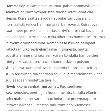
Hammaskipu:
Hammasmurtumat, pahat hammaskivet ja
salakavalat juurenympäristön tulehdukset voivat olla
yleisiä. Koira saattaa syödä nappulansa/luunsa silti
normaalisti, vaikka hammasta särkisi kovasti. Koirat ovat
saattaneet pureskella historiassa kiviä, aitoja tai kovia luita
nälkäänsä tai stressiinsä, mikä aiheuttaa hammasmurtumia
ja avoimia ydinonteloita. Romaniassa koirien hampaat
katsotaan ulkoisesti eläinlääkärin toimesta, mutta
suosittelemme silti jokaisen koiran kohdalla hampaiden
röntgenkuvausta seuraavan hammaskiven poiston
yhteydessä. Röntgenkuvaus on ainoa keino, jolla koiran
suun todellinen tila saadaan selville ja mahdollisesti kipeä
suu saadaan hoidettua täysin.
Nivelrikko ja vanhat murtumat:
Puutteellinen
kasvuehostus, pentuajan huono ravinto, kadulla eläminen
sekä mahdolliset vanhat autokolari- tai purematapaturmat
jättävät jälkensä. Ilmaston muuttuminen Suomessa