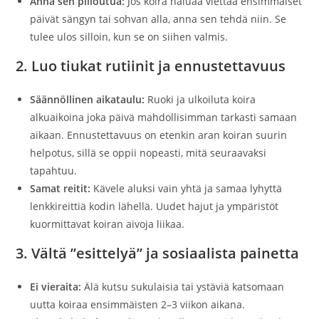
Anna sen piiloutua:
Jos koira haluaa viettää ensimmäiset
päivät sängyn tai sohvan alla, anna sen tehdä niin. Se
tulee ulos silloin, kun se on siihen valmis.
2. Luo tiukat rutiinit ja ennustettavuus
Säännöllinen aikataulu:
Ruoki ja ulkoiluta koira
alkuaikoina joka päivä mahdollisimman tarkasti samaan
aikaan. Ennustettavuus on etenkin aran koiran suurin
helpotus, sillä se oppii nopeasti, mitä seuraavaksi
tapahtuu.
Samat reitit:
Kävele aluksi vain yhtä ja samaa lyhyttä
lenkkireittiä kodin lähellä. Uudet hajut ja ympäristöt
kuormittavat koiran aivoja liikaa.
3. Vältä ”esittelyä” ja sosiaalista painetta
Ei vieraita:
Älä kutsu sukulaisia tai ystäviä katsomaan
uutta koiraa ensimmäisten 2–3 viikon aikana.