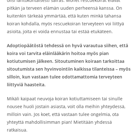
olisi lähtökohtaisesti sairas. Monet rescuekoirat elävät
pitkän ja terveen elämän uuden perheensä kanssa. On
kuitenkin tärkeää ymmärtää, että kuten minkä tahansa
koiran kohdalla, myös rescuekoiran terveyteen voi liittyä
asioita, joita ei voida ennustaa tai estää etukäteen.
Adoptiopäätöstä tehdessä on hyvä varautua siihen, että
koira voi tarvita eläinlääkärin hoitoa myös pian
kotiutumisen jälkeen. Sitoutuminen koiraan tarkoittaa
sitoutumista sen hyvinvointiin kaikissa tilanteissa – myös
silloin, kun vastaan tulee odottamattomia terveyteen
liittyviä haasteita.
Mikäli kaipaat neuvoja
koiran kotiuttamiseen tai sinulle
nousee huoli jostain asiasta, voit olla meihin yhteydessä,
milloin vain. Jos koet, että vastaan tulee ongelmia, ota
yhteyttä mahdollisimman pian! Mietitään yhdessä
ratkaisua.