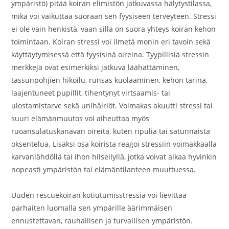
ympäristö) pitää koiran elimistön jatkuvassa hälytystilassa,
mikä voi vaikuttaa suoraan sen fyysiseen terveyteen. Stressi
ei ole vain henkistä, vaan sillä on suora yhteys koiran kehon
toimintaan. Koiran stressi voi ilmetä monin eri tavoin sekä
käyttäytymisessä että fyysisinä oireina. Tyypillisiä stressin
merkkejä ovat esimerkiksi jatkuva läähättäminen,
tassunpohjien hikoilu, runsas kuolaaminen, kehon tärinä,
laajentuneet pupillit, tihentynyt virtsaamis- tai
ulostamistarve sekä unihäiriöt. Voimakas akuutti stressi tai
suuri elämänmuutos voi aiheuttaa myös
ruoansulatuskanavan oireita, kuten ripulia tai satunnaista
oksentelua. Lisäksi osa koirista reagoi stressiin voimakkaalla
karvanlähdöllä tai ihon hilseilyllä, jotka voivat alkaa hyvinkin
nopeasti ympäristön tai elämäntilanteen muuttuessa.
Uuden rescuekoiran kotiutumisstressiä voi lievittää
parhaiten luomalla sen ympärille äärimmäisen
ennustettavan, rauhallisen ja turvallisen ympäristön.