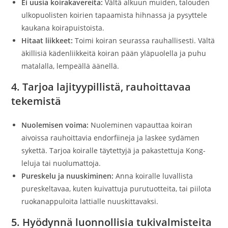
Ei uusia koirakavereita:
Vältä alkuun muiden, talouden
ulkopuolisten koirien tapaamista hihnassa ja pysyttele
kaukana koirapuistoista.
Hitaat liikkeet:
Toimi koiran seurassa rauhallisesti. Vältä
äkillisiä kädenliikkeitä koiran pään yläpuolella ja puhu
matalalla, lempeällä äänellä.
4. Tarjoa lajityypillistä, rauhoittavaa
tekemistä
Nuolemisen voima:
Nuoleminen vapauttaa koiran
aivoissa rauhoittavia endorfiineja ja laskee sydämen
sykettä. Tarjoa koiralle täytettyjä ja pakastettuja Kong-
leluja tai nuolumattoja.
Pureskelu ja nuuskiminen:
Anna koiralle luvallista
pureskeltavaa, kuten kuivattuja purutuotteita, tai piilota
ruokanappuloita lattialle nuuskittavaksi.
5. Hyödynnä luonnollisia tukivalmisteita