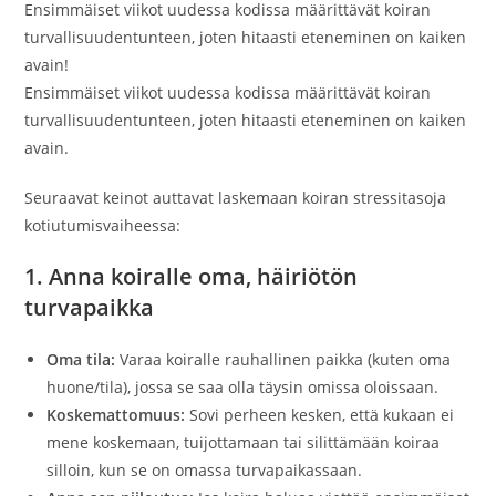
Ensimmäiset viikot uudessa kodissa määrittävät koiran
turvallisuudentunteen, joten hitaasti eteneminen on kaiken
avain!
Ensimmäiset viikot uudessa kodissa määrittävät koiran
turvallisuudentunteen, joten hitaasti eteneminen on kaiken
avain.
Seuraavat keinot auttavat laskemaan koiran stressitasoja
kotiutumisvaiheessa:
1. Anna koiralle oma, häiriötön
turvapaikka
Oma tila:
Varaa koiralle rauhallinen paikka (kuten oma
huone/tila), jossa se saa olla täysin omissa oloissaan.
Koskemattomuus:
Sovi perheen kesken, että kukaan ei
mene koskemaan, tuijottamaan tai silittämään koiraa
silloin, kun se on omassa turvapaikassaan.