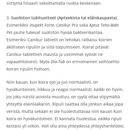
siirtymä hitaasti sekoittamalla ruokia keskenään.
3.
Suoliston tukituotteet (Apteekista tai eläinkaupasta)
.
Esimerkiksi
Inupekt Forte, Canikur Pro
sekä
Aptus Teho-Bakt
Pet
-jauhe tukevat suoliston hyvää bakteerikantaa.
Esimeriksi Canikur tabletit on tehokas ratkaisu koirien
äkilliseen ripuliin ja siitä toipumiseen. Koirat pitävät
Canikur-tablettien mausta ja useimmat syövät ne
vapaaehtoisesti. Myös
Dia-Tab
on erinomainen vaihtoehto
koiran ripulin hoitoon.
Niin kauan, kun koira syö ja juo normaalisti, on
hyväkuntoinen, liikkuu ja reagoi normaalisti, kaikki on hyvin.
Jos joku näistä asioista muuttuu, on syytä ottaa viipymättä
yhteyttä eläinlääkäriin. Ripuli saattaa olla jonkun aikaa jopa
veristä, mutta sekään ei ole huolestuttavaa niin kauan kuin
koira on hyväkuntoinen. Ei kannata huolestua, vaikka ripuli
kestäisi yli viikon. Voit olla aina yhteydessä yhteyshenkilöösi,