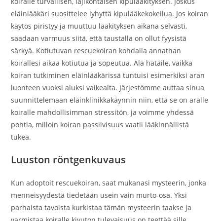
koiralle turvallisen, lajikohtaisen kipulääkityksen. Joskus
eläinlääkäri suosittelee lyhyttä kipulääkekokeilua. Jos koiran
käytös piristyy ja muuttuu lääkityksen aikana selvästi,
saadaan varmuus siitä, että taustalla on ollut fyysistä
särkyä. Kotiutuvan rescuekoiran kohdalla annathan
koirallesi aikaa kotiutua ja sopeutua. Älä hätäile, vaikka
koiran tutkiminen eläinlääkärissä tuntuisi esimerkiksi aran
luonteen vuoksi aluksi vaikealta. Järjestömme auttaa sinua
suunnittelemaan eläinklinikkakäynnin niin, että se on aralle
koiralle mahdollisimman stressitön, ja voimme yhdessä
pohtia, milloin koiran passiivisuus vaatii lääkinnällistä
tukea.
Luuston röntgenkuvaus
Kun adoptoit rescuekoiran, saat mukanasi mysteerin, jonka
menneisyydestä tiedetään usein vain murto-osa. Yksi
parhaista tavoista kurkistaa tämän mysteerin taakse ja
varmistaa koiralle kivuton tulevaisuus on teettää sille