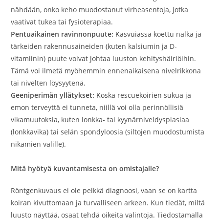
nähdään, onko keho muodostanut virheasentoja, jotka
vaativat tukea tai fysioterapiaa.
Pentuaikainen ravinnonpuute:
Kasvuiässä koettu nälkä ja
tärkeiden rakennusaineiden (kuten kalsiumin ja D-
vitamiinin) puute voivat johtaa luuston kehityshäiriöihin.
Tämä voi ilmetä myöhemmin ennenaikaisena nivelrikkona
tai nivelten löysyytenä.
Geeniperimän yllätykset:
Koska rescuekoirien sukua ja
emon terveyttä ei tunneta, niillä voi olla perinnöllisiä
vikamuutoksia, kuten lonkka- tai kyynärniveldysplasiaa
(lonkkavika) tai selän spondyloosia (siltojen muodostumista
nikamien välille).
Mitä hyötyä kuvantamisesta on omistajalle?
Röntgenkuvaus ei ole pelkkä diagnoosi, vaan se on kartta
koiran kivuttomaan ja turvalliseen arkeen. Kun tiedät, miltä
luusto näyttää, osaat tehdä oikeita valintoja. Tiedostamalla