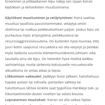
Krooninen ja pitkäaikainen kipu näkyy sen sijaan koiran
käytöksen ja kehonkielen muuttumisena:
Käytöksen muuttuminen ja vetäytyminen:
Koira saattaa
muuttua tavallista passiivisemmaksi, vetäytyä omiin
oloihinsa tai nukkua poikkeuksellisen paljon. Joskus kipu voi
purkautua myös ärtyisyytenä, pelokkuutena tai
resurssiaggressiivisuutena. On kuitenkin hyvä muistaa, että
juuri kotiin saapunut rescuekoira voi olla väsynyt ja pelokas
myös kaikesta suuresta elämänmuutoksesta johtuen, eikä
taustalla aina ole kipu. On tietenkin hyvä miettiä kaikkia
vaihtoehtoja, mutta tärkeintä kotiutuvalle rescuekoiralle
alkuaikoina on antaa aikaa ja lepoa.
Liikkumisen vaikeudet:
Jäykkyys levon jälkeen, haluttomuus
hypätä autoon tai sohvalle, portaiden välttely tai
haluttomuus lähteä lenkille ovat tyypillisiä merkkejä tuki- ja
liikuntaelimistön (kuten nivelten tai selän) kivusta.
Lepoasennon muutokset:
Koiran voi olla vaikea löytää