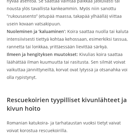
hyvää asentoa. Se saattaa vaihtaa paikkaa jatkuvasti tai
nousta ylös tavallista kankeammin. Myös niin sanottu
”rukousasento” (etupää maassa, takapää ylhäällä) viittaa
usein kovaan vatsakipuun.
Nuoleminen ja ’kaluaminen’:
Koira saattaa nuolla tai kaluta
intensiivisesti tiettyä kohtaa kehossaan, esimerkiksi tassua,
rannetta tai lonkkaa, yrittäessään lievittää särkyä.
Ilmeen ja hengityksen muutokset:
Kivulias koira saattaa
läähättää ilman kuumuutta tai rasitusta. Sen silmät voivat
vaikuttaa jännittyneiltä, korvat ovat lytyssä ja otsanahka voi
olla rypistynyt.
Rescuekoirien tyypilliset kivunlähteet
ja
kivun hoito
Romanian katukoira- ja tarhataustan vuoksi tietyt vaivat
voivat korostua rescuekoirilla.