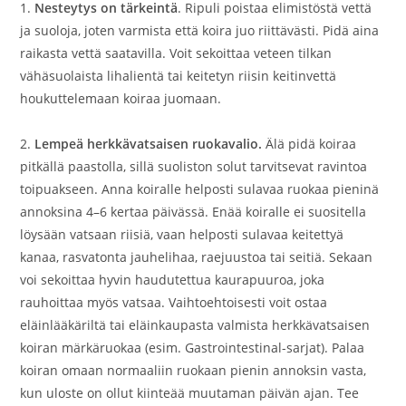
1.
Nesteytys on tärkeintä
. Ripuli poistaa elimistöstä vettä
ja suoloja, joten varmista että koira juo riittävästi. Pidä aina
raikasta vettä saatavilla. Voit sekoittaa veteen tilkan
vähäsuolaista lihalientä tai keitetyn riisin keitinvettä
houkuttelemaan koiraa juomaan.
2.
Lempeä herkkävatsaisen ruokavalio.
Älä pidä koiraa
pitkällä paastolla, sillä suoliston solut tarvitsevat ravintoa
toipuakseen. Anna koiralle helposti sulavaa ruokaa pieninä
annoksina 4–6 kertaa päivässä. Enää koiralle ei suositella
löysään vatsaan riisiä, vaan helposti sulavaa keitettyä
kanaa, rasvatonta jauhelihaa, raejuustoa tai seitiä. Sekaan
voi sekoittaa hyvin haudutettua kaurapuuroa, joka
rauhoittaa myös vatsaa. Vaihtoehtoisesti voit ostaa
eläinlääkäriltä tai eläinkaupasta valmista herkkävatsaisen
koiran märkäruokaa (esim. Gastrointestinal-sarjat). Palaa
koiran omaan normaaliin ruokaan pienin annoksin vasta,
kun uloste on ollut kiinteää muutaman päivän ajan. Tee