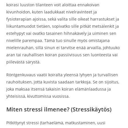
koirasi luuston tilanteen voit aloittaa ennakoivan
kivunhoidon, kuten laadukkaat nivelravinteet ja
fysioterapian ajoissa, sekä valita sille oikeat harrastukset ja
liikuntamuodot tietäen, sopivatko sille pitkät metsälenkit ja
estehypyt vai ovatko tasainen hihnakävely ja uiminen sen
nivelille parempaa. Tämä tuo sinulle myös omistajana
mielenrauhan, sillä sinun ei tarvitse enää arvailla, johtuuko
aran tai rauhallisen koiran passiivisuus sen luonteesta vai
piilevästä särystä.
Röntgenkuvaus vaatii koiralta yleensä lyhyen ja turvallisen
rauhoituksen, jotta kuvista saadaan tarkkoja. Se on sijoitus,
joka maksaa itsensä takaisin koiran elämänlaadussa ja
yhteisissä, kivuttomissa vuosissa.
Miten stressi ilmenee? (Stressikäytös)
Pitkittynyt stressi (tarhaelämä, matkustaminen, uusi