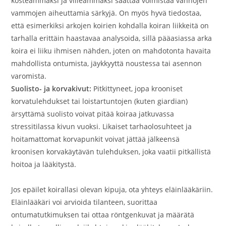
kosteammaksi ja viileämmäksi saattaa voimistaa vanhojen
vammojen aiheuttamia särkyjä. On myös hyvä tiedostaa,
että esimerkiksi arkojen koirien kohdalla koiran liikkeitä on
tarhalla erittäin haastavaa analysoida, sillä pääasiassa arka
koira ei liiku ihmisen nähden, joten on mahdotonta havaita
mahdollista ontumista, jäykkyyttä noustessa tai asennon
varomista.
Suolisto- ja korvakivut:
Pitkittyneet, jopa krooniset
korvatulehdukset tai loistartuntojen (kuten giardian)
ärsyttämä suolisto voivat pitää koiraa jatkuvassa
stressitilassa kivun vuoksi. Likaiset tarhaolosuhteet ja
hoitamattomat korvapunkit voivat jättää jälkeensä
kroonisen korvakäytävän tulehduksen, joka vaatii pitkällistä
hoitoa ja lääkitystä.
Jos epäilet koirallasi olevan kipuja, ota yhteys eläinlääkäriin.
Eläinlääkäri voi arvioida tilanteen, suorittaa
ontumatutkimuksen tai ottaa röntgenkuvat ja määrätä