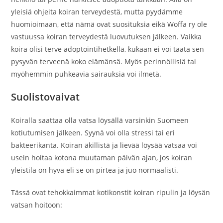
yleisiä ohjeita koiran terveydestä, mutta pyydämme
huomioimaan, että nämä ovat suosituksia eikä Woffa ry ole
vastuussa koiran terveydestä luovutuksen jälkeen. Vaikka
koira olisi terve adoptointihetkellä, kukaan ei voi taata sen
pysyvän terveenä koko elämänsä. Myös perinnöllisiä tai
myöhemmin puhkeavia sairauksia voi ilmetä.
Suolistovaivat
Koiralla saattaa olla vatsa löysällä varsinkin Suomeen
kotiutumisen jälkeen. Syynä voi olla stressi tai eri
bakteerikanta. Koiran äkillistä ja lievää löysää vatsaa voi
usein hoitaa kotona muutaman päivän ajan, jos koiran
yleistila on hyvä eli se on pirteä ja juo normaalisti.
Tässä ovat tehokkaimmat kotikonstit koiran ripulin ja löysän
vatsan hoitoon: