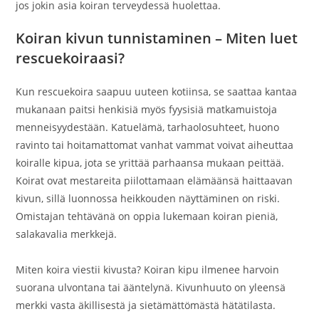
jos jokin asia koiran terveydessä huolettaa.
Koiran kivun tunnistaminen
– Miten luet
rescuekoiraasi?
Kun rescuekoira saapuu uuteen kotiinsa, se saattaa kantaa
mukanaan paitsi henkisiä myös fyysisiä matkamuistoja
menneisyydestään. Katuelämä, tarhaolosuhteet, huono
ravinto tai hoitamattomat vanhat vammat voivat aiheuttaa
koiralle kipua, jota se yrittää parhaansa mukaan peittää.
Koirat ovat mestareita piilottamaan elämäänsä haittaavan
kivun, sillä luonnossa heikkouden näyttäminen on riski.
Omistajan tehtävänä on oppia lukemaan koiran pieniä,
salakavalia merkkejä.
Miten koira viestii kivusta? Koiran kipu ilmenee harvoin
suorana ulvontana tai ääntelynä. Kivunhuuto on yleensä
merkki vasta äkillisestä ja sietämättömästä hätätilasta.