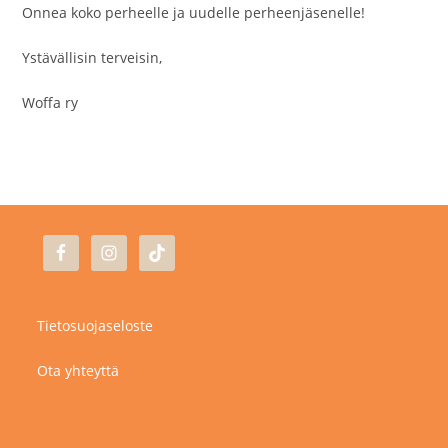
Onnea koko perheelle ja uudelle perheenjäsenelle!
Ystävällisin terveisin,
Woffa ry
Tietosuojaseloste
Ota yhteyttä