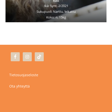
Ikä: Synt. 2/2021
Sukupuoli: Narttu, leikattu
Koko: n. 15kg
Tietosuojaseloste
Ota yhteyttä