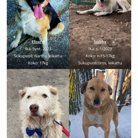
Floare
Nobby
Ikä: Synt. 2023
Ikä: s. 1/2023
Sukupuoli: Narttu, leikattu
Koko: n.15-17kg
Koko: 17kg
Sukupuoli:Uros, leikattu