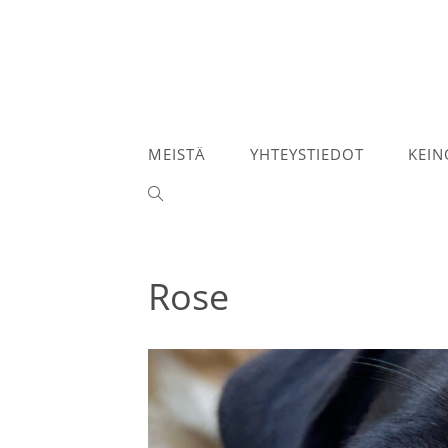
Siirry
suoraan
sisältöön
MEISTÄ
YHTEYSTIEDOT
KEIN
TOGGLE
WEBSITE
SEARCH
Rose