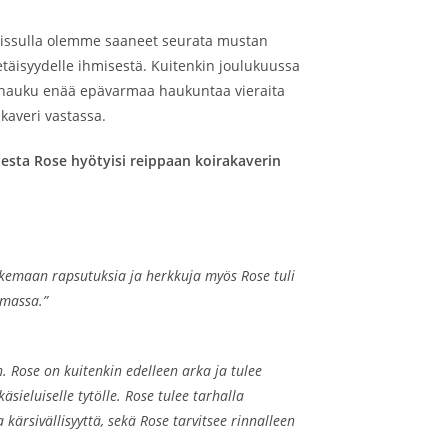
reissulla olemme saaneet seurata mustan
hietäisyydelle ihmisestä. Kuitenkin joulukuussa
kä hauku enää epävarmaa haukuntaa vieraita
akaveri vastassa.
esta Rose hyötyisi reippaan koirakaverin
kemaan rapsutuksia ja herkkuja myös Rose tuli
amassa.”
 Rose on kuitenkin edelleen arka ja tulee
sieluiselle tytölle. Rose tulee tarhalla
kärsivällisyyttä, sekä Rose tarvitsee rinnalleen