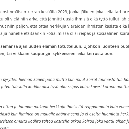
ensimmäisen kerran keväällä 2023, jonka jälkeen jokaisella tarha
 oli vielä niin arka, että jännitti uusia ihmisiä eikä tyttö tullut lä
t niin paljon, että ottaa herkkuja vieraiden ihmisten käsistä ei
ja hänelle etsitäänkin kotia, missä olisi reipas ja sosiaalinen koir
vitsemansa ajan uuden elämän totutteluun. Ujohkon luonteen puol
en, tai vilkkaan kaupungin sykkeeseen
,
eikä kerrostaloon.
än pysytteli hieman kauempana mutta kun muut koirat laumasta tuli ha
joten tulevalla kodilla olisi hyvä olla reipas koira kaveri kotona odott
 ja ottaa jo lauman mukana herkkuja ihmiseltä reippaammin kuin ennen.
selästä kun ihminen on muualle kääntyneenä ja ei osoita huomiota herkkä
vitsee omalta kodilta taitoa käsitellä arkaa koiraa joka vaatii aikaa ja 
reita.