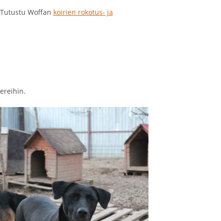
. Tutustu Woffan
koirien rokotus- ja
ereihin.