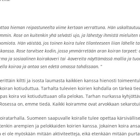
ikuttaa hieman reipastuneelta viime kertaan verrattuna. Hän uskaltautu
n. Rose on kuitenkin yhä selvästi ujo, ja lähestyy ihmistä mieluiten var
miota. Hän väistää, jos toinen koira tulee tilanteeseen liian lähelle t
 kanssa. Rose tarvitsee kodin, jossa ymmärretään aran koiran tarpeet
arma ja sosiaalinen koirakaveri tai -kavereita näyttämässä mallia ja t
nella koiraa ja antaa sen edetä omassa tahdissaan.
”
rittäin kiltti ja isosta laumasta kaikkien kanssa hienosti toimeentu
iran kotiuduttua. Tarhalta tulevien koirien kohdalla on tärkeä tie
ipas koira voi kotiuduttuaan olla pelokas. Tarhan nurkassa kyhjöttä
ja Rosessa on, emme tiedä. Kaikki koiramme ovat arvokkaan sekarotui
ratarhalla. Suomeen saapuvalle koiralle tulee opettaa kärsivällisest
tenkin arempien ja pelokkaiden koirien kanssa. Jokainen koira ans
illa ei ole myöskään mitään aktiviteetteja, eikä etenkään mitään pur