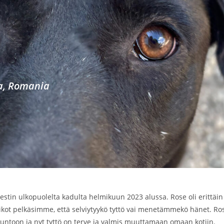
ja, Romania
estin ulkopuolelta kadulta helmikuun 2023 alussa. Rose oli eritt
kot pelkäsimme, että selviytyykö tyttö vai menetämmekö hänet. Rosel
kuntoon ja nyt tyttö on terve ja valmis muuttamaan omaan kotiin.