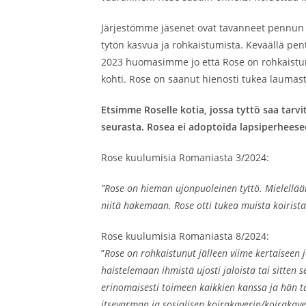
Järjestömme jäsenet ovat tavanneet pennun 
tytön kasvua ja rohkaistumista. Keväällä pentu
2023 huomasimme jo että Rose on rohkaistunu
kohti. Rose on saanut hienosti tukea laumasta 
Etsimme Roselle kotia, jossa tyttö saa tar
seurasta. Rosea ei adoptoida lapsiperheese
Rose kuulumisia Romaniasta 3/2024:
”Rose on hieman ujonpuoleinen tyttö. Mielellä
niitä hakemaan. Rose otti tukea muista koirista 
Rose kuulumisia Romaniasta 8/2024:
”
Rose on rohkaistunut jälleen viime kertaiseen
haistelemaan ihmistä ujosti jaloista tai sitten 
erinomaisesti toimeen kaikkien kanssa ja hän tar
itsevarman ja sosialisen koirakaverin/koirakave