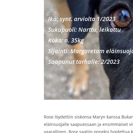
Ikä: synt. arviolta 1/2023
Sukupu
oli: Narttu, leikattu
Koko: n. 35kg
Sijainti: Margaretam eläinsuo
Saapunut tarhalle: 2/2023
Rose löydettiin siskonsa Maryn kanssa Bukar
eläinsuojalle saapuessaan ja ensimmäiset vii
vaarallinen. Rose saatiin onneksi hoidettua 