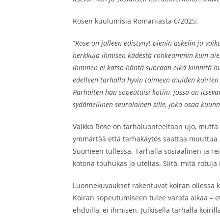
Rosen kuulumisia Romaniasta 6/2025:
”
Rose on jälleen edistynyt pienin askelin ja va
herkkuja ihmisen kädestä rohkeammin kuin aiemmi
ihminen ei katso häntä suoraan eikä kiinnitä huo
edelleen tarhalla hyvin toimeen muiden koirien
Parhaiten hän sopeutuisi kotiin, jossa on itsev
sydämellinen seuralainen sille, joka osaa kuun
Vaikka Rose on tarhaluonteeltaan ujo, mutta e
ymmärtää että tarhakäytös saattaa muuttua ko
Suomeen tullessa. Tarhalla sosiaalinen ja re
kotona touhukas ja utelias. Siitä, mitä rotu
Luonnekuvaukset rakentuvat koiran ollessa koi
Koiran sopeutumiseen tulee varata aikaa – e
ehdoilla, ei ihmisen. Julkisella tarhalla koir