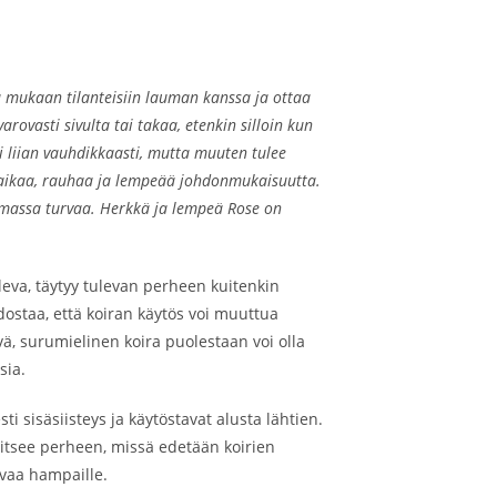
u mukaan tilanteisiin lauman kanssa ja ottaa
ovasti sivulta tai takaa, etenkin silloin kun
ai liian vauhdikkaasti, mutta muuten tulee
: aikaa, rauhaa ja lempeää johdonmukaisuutta.
uomassa turvaa. Herkkä ja lempeä Rose on
leva, täytyy tulevan perheen kuitenkin
dostaa, että koiran käytös voi muuttua
vä, surumielinen koira puolestaan voi olla
sia.
i sisäsiisteys ja käytöstavat alusta lähtien.
aitsee perheen, missä edetään koirien
tavaa hampaille.