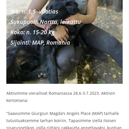
Ikä: n. 1,5 -vuotias
Sukupu
oli: Narttu, leikattu
Koko: n. 15-20 kg
Sijainti: MAP, Romania
Aktiivimme vierailivat Romaniassa 28.6-3.7.2023. Aktiivin
kertomana:
”Saavuimme Giurgiun Magda’s Angels Place (MAP) tarhalle
tutustuaksemme tarhan koiriin. Tapasimme siellä iloisen
sisarusnelikon, joilla riittäisi rakkautta annettavaksi, kunhan