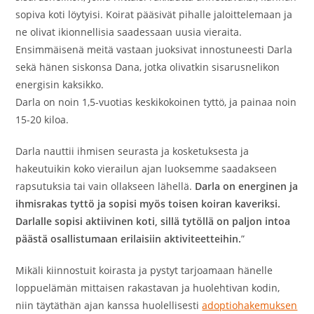
sopiva koti löytyisi. Koirat pääsivät pihalle jaloittelemaan ja
ne olivat ikionnellisia saadessaan uusia vieraita.
Ensimmäisenä meitä vastaan juoksivat innostuneesti Darla
sekä hänen siskonsa Dana, jotka olivatkin sisarusnelikon
energisin kaksikko.
Darla on noin 1,5-vuotias keskikokoinen tyttö, ja painaa noin
15-20 kiloa.
Darla nauttii ihmisen seurasta ja kosketuksesta ja
hakeutuikin koko vierailun ajan luoksemme saadakseen
rapsutuksia tai vain ollakseen lähellä.
Darla on energinen ja
ihmisrakas tyttö ja sopisi myös toisen koiran kaveriksi.
Darlalle sopisi aktiivinen koti, sillä tytöllä on paljon intoa
päästä osallistumaan erilaisiin aktiviteetteihin.
”
Mikäli kiinnostuit koirasta ja pystyt tarjoamaan hänelle
loppuelämän mittaisen rakastavan ja huolehtivan kodin,
niin täytäthän ajan kanssa huolellisesti
adoptiohakemuksen