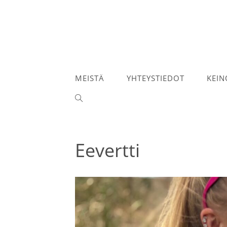
Siirry
suoraan
sisältöön
MEISTÄ
YHTEYSTIEDOT
KEIN
TOGGLE
WEBSITE
SEARCH
Eevertti