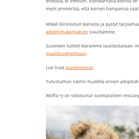
ehdoilla, ei ihmisen. Koiratarhalla koirilla
myös ymmärtää, että koirien hampaissa saat
Mikäli kiinnostuit koirasta ja pystyt tarjoam
adoptiohakemuksen
sivuiltamme.
Suomeen tulleet koiramme tautitestataan, m
madotusohjelmaan
.
Lue lisää
tautitesteistä
.
Tutustuthan näihin huolella ennen adoptio
Woffa ry on sitoutunut suomalaisten rescuey