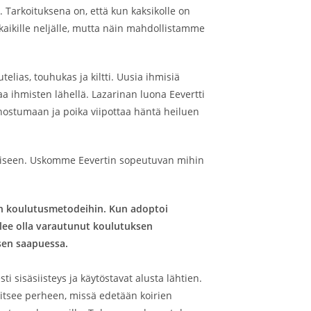
. Tarkoituksena on, että kun kaksikolle on
a kaikille neljälle, mutta näin mahdollistamme
elias, touhukas ja kiltti. Uusia ihmisiä
aa ihmisten lähellä. Lazarinan luona Eevertti
nnostumaan ja poika viipottaa häntä heiluen
tamiseen. Uskomme Eevertin sopeutuvan mihin
iin koulutusmetodeihin. Kun adoptoi
ulee olla varautunut koulutuksen
 sen saapuessa.
i sisäsiisteys ja käytöstavat alusta lähtien.
aitsee perheen, missä edetään koirien