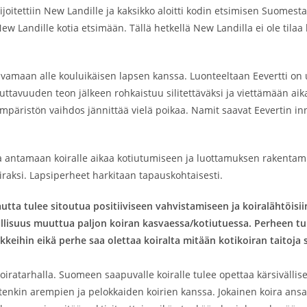
oitettiin New Landille ja kaksikko aloitti kodin etsimisen Suomesta
 New Landille kotia etsimään. Tällä hetkellä New Landilla ei ole tila
svamaan alle kouluikäisen lapsen kanssa. Luonteeltaan Eevertti on ut
tuttavuuden teon jälkeen rohkaistuu silitettäväksi ja viettämään aik
 ympäristön vaihdos jännittää vielä poikaa. Namit saavat Eevertin i
iita antamaan koiralle aikaa kotiutumiseen ja luottamuksen raken
aksi. Lapsiperheet harkitaan tapauskohtaisesti.
utta tulee sitoutua positiiviseen vahvistamiseen ja koiralähtöis
allisuus muuttua paljon koiran kasvaessa/kotiutuessa. Perheen t
kkeihin eikä perhe saa olettaa koiralta mitään kotikoiran taitoja
ratarhalla. Suomeen saapuvalle koiralle tulee opettaa kärsivällisest
tenkin arempien ja pelokkaiden koirien kanssa. Jokainen koira ans