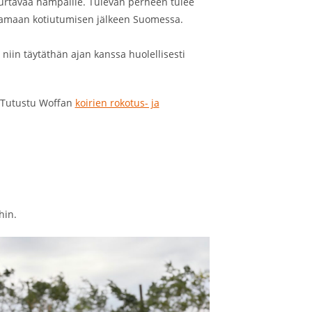
 purtavaa hampaille. Tulevan perheen tulee
ttamaan kotiutumisen jälkeen Suomessa.
niin täytäthän ajan kanssa huolellisesti
. Tutustu Woffan
koirien rokotus- ja
hin.