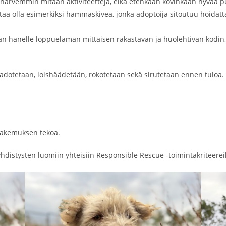
 on harvemmin mitään aktiviteetteja, eikä etenkään kovinkaan hyvää
taa olla esimerkiksi hammaskiveä, jonka adoptoija sitoutuu hoida
aan hänelle loppuelämän mittaisen rakastavan ja huolehtivan kodin, 
adotetaan, loishäädetään, rokotetaan sekä sirutetaan ennen tuloa
hakemuksen tekoa.
hdistysten luomiin yhteisiin Responsible Rescue -toimintakriteerei