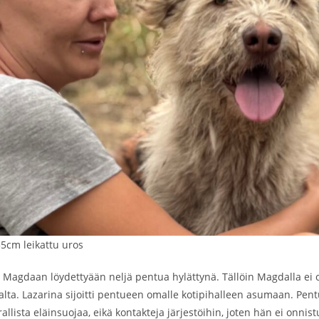
 55cm leikattu uros
ä Magdaan löydettyään neljä pentua hylättynä. Tällöin Magdalla ei
alta. Lazarina sijoitti pentueen omalle kotipihalleen asumaan. Pentu
allista eläinsuojaa, eikä kontakteja järjestöihin, joten hän ei onnis