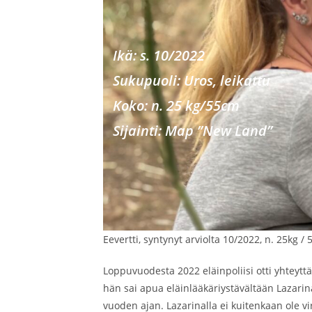
Ikä: s. 10/2022
Sukupu
oli: Uros, leikattu
Koko: n. 25 kg/55cm
Sijainti: Map ”New Land”
Eevertti, syntynyt arviolta 10/2022, n. 25kg /
Loppuvuodesta 2022 eläinpoliisi otti yhteytt
hän sai apua eläinlääkäriystävältään Lazarin
vuoden ajan. Lazarinalla ei kuitenkaan ole vir