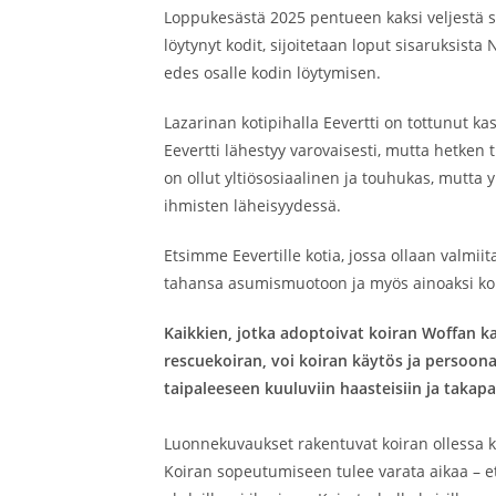
Loppukesästä 2025 pentueen kaksi veljestä sij
löytynyt kodit, sijoitetaan loput sisaruksista
edes osalle kodin löytymisen.
Lazarinan kotipihalla Eevertti on tottunut ka
Eevertti lähestyy varovaisesti, mutta hetken 
on ollut yltiösosiaalinen ja touhukas, mutta
ihmisten läheisyydessä.
Etsimme Eevertille kotia, jossa ollaan valm
tahansa asumismuotoon ja myös ainoaksi koir
Kaikkien, jotka adoptoivat koiran Woffan ka
rescuekoiran, voi koiran käytös ja persoon
taipaleeseen kuuluviin haasteisiin ja takapa
Luonnekuvaukset rakentuvat koiran ollessa koi
Koiran sopeutumiseen tulee varata aikaa – e