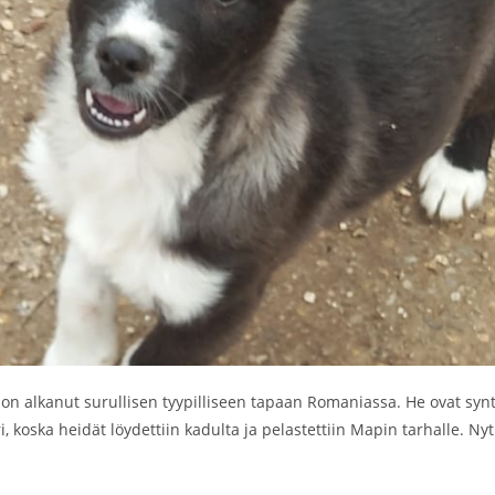
on alkanut surullisen tyypilliseen tapaan Romaniassa. He ovat synty
ri, koska heidät löydettiin kadulta ja pelastettiin Mapin tarhalle. N