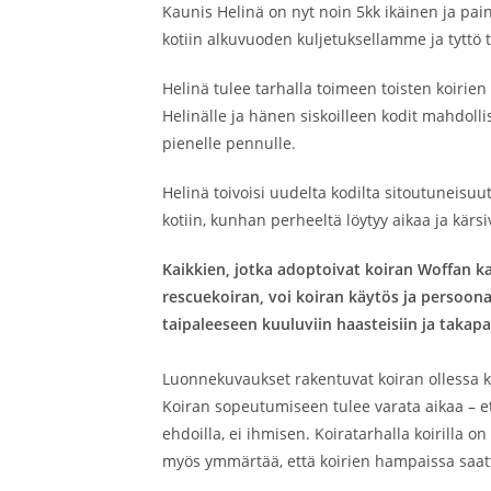
Kaunis Helinä on nyt noin 5kk ikäinen ja p
kotiin alkuvuoden kuljetuksellamme ja tyttö
Helinä tulee tarhalla toimeen toisten koirien
Helinälle ja hänen siskoilleen kodit mahdolli
pienelle pennulle.
Helinä toivoisi uudelta kodilta sitoutuneisuu
kotiin, kunhan perheeltä löytyy aikaa ja kär
Kaikkien, jotka adoptoivat koiran Woffan ka
rescuekoiran, voi koiran käytös ja persoon
taipaleeseen kuuluviin haasteisiin ja takapa
Luonnekuvaukset rakentuvat koiran ollessa koi
Koiran sopeutumiseen tulee varata aikaa – e
ehdoilla, ei ihmisen. Koiratarhalla koirilla
myös ymmärtää, että koirien hampaissa saat