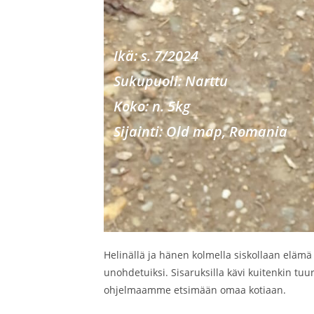
Ikä: s. 7/2024
Sukupu
oli: Narttu
Koko: n. 5kg
Sijainti: Old map, Romania
Helinällä ja hänen kolmella siskollaan elämä 
unohdetuiksi. Sisaruksilla kävi kuitenkin tuu
ohjelmaamme etsimään omaa kotiaan.