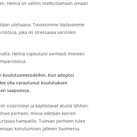
oinen. Helinä on valmis matkustamaan omaan
ristöään uteliaana. Toivoisimme löytävämme
ristössä, joka on stressaava varsinkin
n väliä, Helinä sopeutuisi varmasti moneen
ympäristössä.
iin koulutusmetodeihin. Kun adoptoi
ulee olla varautunut koulutuksen
 sen saapuessa.
i sisäsiisteys ja käytöstavat alusta lähtien.
aitsee perheen, missä edetään koirien
 purtavaa hampaille. Tulevan perheen tulee
ttamaan kotiutumisen jälkeen Suomessa.