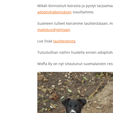
Mikäli kiinnostuit koirasta ja pystyt tarjoam
adoptiohakemuksen
sivuiltamme.
Suomeen tulleet koiramme tautitestataan, m
madotusohjelmaan
.
Lue lisää
tautitesteistä
.
Tutustuthan näihin huolella ennen adoptio
Woffa Ry on nyt sitoutunut suomalaisten res