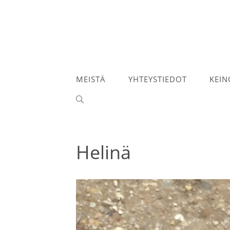
Siirry
suoraan
sisältöön
MEISTÄ
YHTEYSTIEDOT
KEIN
TOGGLE
WEBSITE
SEARCH
Helinä