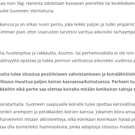
ainaa noin 5kg. Hänestä odotetaan kasvavan pienehkö tai keskikok
 tulee Suomeen steriloituna.
 kanssa ja on vilkas nuori pentu, joka leikkii paljon ja tutkii ympä
simman pian, ettei sisarusten tarvitsisi varttua aikuisiksi tarhaympä
tta, huolenpitoa ja rakkautta. Asumis- tai perhemuodolla ei ole nii
sivällisyyttä opastaa ja tukea pennun varttuessa aikuiseksi uudessa 
utta tulee sitoutua positiiviseen vahvistamiseen ja koiralähtöis
allisuus muuttua paljon koiran kasvaessa/kotiutuessa. Perheen t
kkeihin eikä perhe saa olettaa koiralta mitään kotikoiran taitoja
ratarhalla. Suomeen saapuvalle koiralle tulee opettaa kärsivällisest
tenkin arempien ja pelokkaiden koirien kanssa. Jokainen koira ans
 on harvemmin mitään aktiviteetteja, eikä etenkään kovinkaan hyvää
taa olla esimerkiksi hammaskiveä, jonka adoptoija sitoutuu hoida