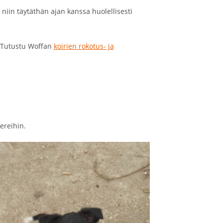
niin täytäthän ajan kanssa huolellisesti
. Tutustu Woffan
koirien rokotus- ja
ereihin.