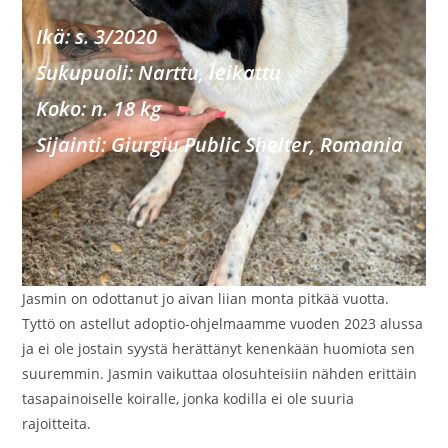
Ikä: s. 3/2020
Sukupu
oli: Narttu, leikattu
Koko: n. 18 kg
Sijainti: Giurgiu Public Shelter, Romania
Jasmin on odottanut jo aivan liian monta pitkää vuotta.
Tyttö on astellut adoptio-ohjelmaamme vuoden 2023 alussa
ja ei ole jostain syystä herättänyt kenenkään huomiota sen
suuremmin. Jasmin vaikuttaa olosuhteisiin nähden erittäin
tasapainoiselle koiralle, jonka kodilla ei ole suuria
rajoitteita.