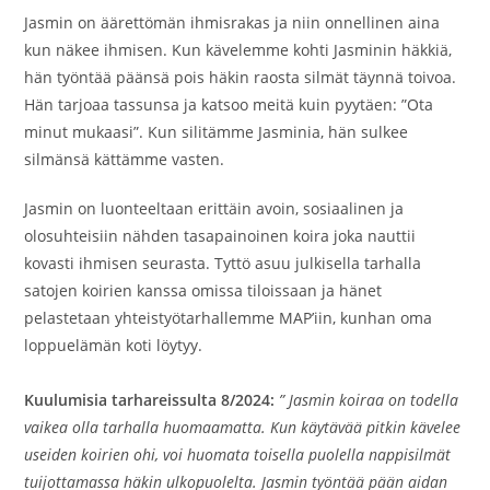
Jasmin on äärettömän ihmisrakas ja niin onnellinen aina
kun näkee ihmisen. Kun kävelemme kohti Jasminin häkkiä,
hän työntää päänsä pois häkin raosta silmät täynnä toivoa.
Hän tarjoaa tassunsa ja katsoo meitä kuin pyytäen: ”Ota
minut mukaasi”. Kun silitämme Jasminia, hän sulkee
silmänsä kättämme vasten.
Jasmin on luonteeltaan erittäin avoin, sosiaalinen ja
olosuhteisiin nähden tasapainoinen koira joka nauttii
kovasti ihmisen seurasta. Tyttö asuu julkisella tarhalla
satojen koirien kanssa omissa tiloissaan ja hänet
pelastetaan yhteistyötarhallemme MAP’iin, kunhan oma
loppuelämän koti löytyy.
Kuulumisia tarhareissulta 8/2024:
” Jasmin koiraa on todella
vaikea olla tarhalla huomaamatta. Kun käytävää pitkin kävelee
useiden koirien ohi, voi huomata toisella puolella nappisilmät
tuijottamassa häkin ulkopuolelta. Jasmin työntää pään aidan