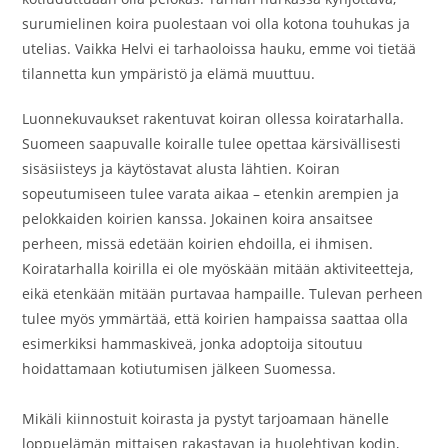
surumielinen koira puolestaan voi olla kotona touhukas ja
utelias. Vaikka Helvi ei tarhaoloissa hauku, emme voi tietää
tilannetta kun ympäristö ja elämä muuttuu.
Luonnekuvaukset rakentuvat koiran ollessa koiratarhalla.
Suomeen saapuvalle koiralle tulee opettaa kärsivällisesti
sisäsiisteys ja käytöstavat alusta lähtien. Koiran
sopeutumiseen tulee varata aikaa – etenkin arempien ja
pelokkaiden koirien kanssa. Jokainen koira ansaitsee
perheen, missä edetään koirien ehdoilla, ei ihmisen.
Koiratarhalla koirilla ei ole myöskään mitään aktiviteetteja,
eikä etenkään mitään purtavaa hampaille. Tulevan perheen
tulee myös ymmärtää, että koirien hampaissa saattaa olla
esimerkiksi hammaskiveä, jonka adoptoija sitoutuu
hoidattamaan kotiutumisen jälkeen Suomessa.
Mikäli kiinnostuit koirasta ja pystyt tarjoamaan hänelle
loppuelämän mittaisen rakastavan ja huolehtivan kodin,