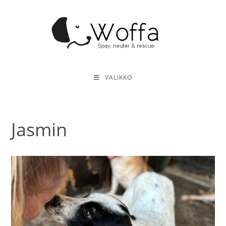
Siirry
suoraan
sisältöön
VALIKKO
Jasmin