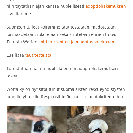
niin täytäthän ajan kanssa huolellisesti
adoptiohakemuksen
sivuiltamme.
Suomeen tulleet koiramme tautitestataan, madotetaan,
loishäädetään, rokotetaan sekä sirutetaan ennen tuloa.
Tutustu Woffan
koirien rokotus- ja madotusohjelmaan
.
Lue lisää
tautitesteistä
.
Tutustuthan näihin huolella ennen adoptiohakemuksen
tekoa.
Woffa Ry on nyt sitoutunut suomalaisten rescueyhdistysten
luomiin yhteisiin Responsible Rescue -toimintakriteereihin.