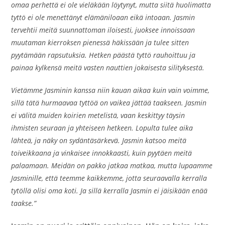
omaa perhettä ei ole vieläkään löytynyt, mutta siitä huolimatta
tyttö ei ole menettänyt elämäniloaan eikä intoaan. Jasmin
tervehtii meitä suunnattoman iloisesti, juoksee innoissaan
muutaman kierroksen pienessä häkissään ja tulee sitten
pyytämään rapsutuksia. Hetken päästä tyttö rauhoittuu ja
painaa kylkensä meitä vasten nauttien jokaisesta silityksestä.
Vietämme Jasminin kanssa niin kauan aikaa kuin vain voimme,
sillä tätä hurmaavaa tyttöä on vaikea jättää taakseen. Jasmin
ei välitä muiden koirien metelistä, vaan keskittyy täysin
ihmisten seuraan ja yhteiseen hetkeen. Lopulta tulee aika
lähteä, ja näky on sydäntäsärkevä. Jasmin katsoo meitä
toiveikkaana ja vinkaisee innokkaasti, kuin pyytäen meitä
palaamaan. Meidän on pakko jatkaa matkaa, mutta lupaamme
Jasminille, että teemme kaikkemme, jotta seuraavalla kerralla
tytöllä olisi oma koti. Ja sillä kerralla Jasmin ei jäisikään enää
taakse.”