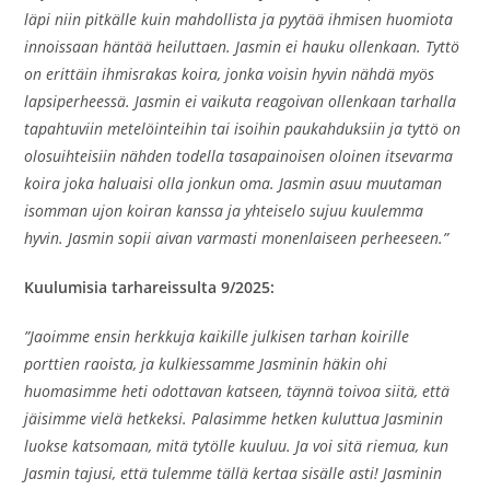
läpi niin pitkälle kuin mahdollista ja pyytää ihmisen huomiota
innoissaan häntää heiluttaen. Jasmin ei hauku ollenkaan. Tyttö
on erittäin ihmisrakas koira, jonka voisin hyvin nähdä myös
lapsiperheessä. Jasmin ei vaikuta reagoivan ollenkaan tarhalla
tapahtuviin metelöinteihin tai isoihin paukahduksiin ja tyttö on
olosuihteisiin nähden todella tasapainoisen oloinen itsevarma
koira joka haluaisi olla jonkun oma. Jasmin asuu muutaman
isomman ujon koiran kanssa ja yhteiselo sujuu kuulemma
hyvin. Jasmin sopii aivan varmasti monenlaiseen perheeseen.”
Kuulumisia tarhareissulta 9/2025:
”Jaoimme ensin herkkuja kaikille julkisen tarhan koirille
porttien raoista, ja kulkiessamme Jasminin häkin ohi
huomasimme heti odottavan katseen, täynnä toivoa siitä, että
jäisimme vielä hetkeksi. Palasimme hetken kuluttua Jasminin
luokse katsomaan, mitä tytölle kuuluu. Ja voi sitä riemua, kun
Jasmin tajusi, että tulemme tällä kertaa sisälle asti! Jasminin