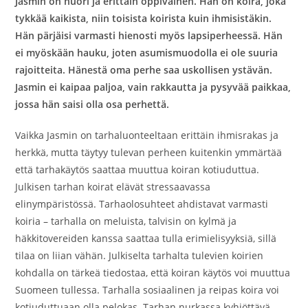
Jasmin on nuori ja erittäin oppivainen. Hän on koira, joka
tykkää kaikista, niin toisista koirista kuin ihmisistäkin.
Hän pärjäisi varmasti hienosti myös lapsiperheessä. Hän
ei myöskään hauku, joten asumismuodolla ei ole suuria
rajoitteita. Hänestä oma perhe saa uskollisen ystävän.
Jasmin ei kaipaa paljoa, vain rakkautta ja pysyvää paikkaa,
jossa hän saisi olla osa perhettä.
Vaikka Jasmin on tarhaluonteeltaan erittäin ihmisrakas ja
herkkä, mutta täytyy tulevan perheen kuitenkin ymmärtää
että tarhakäytös saattaa muuttua koiran kotiuduttua.
Julkisen tarhan koirat elävät stressaavassa
elinympäristössä. Tarhaolosuhteet ahdistavat varmasti
koiria – tarhalla on meluista, talvisin on kylmä ja
häkkitovereiden kanssa saattaa tulla erimielisyyksiä, sillä
tilaa on liian vähän. Julkiselta tarhalta tulevien koirien
kohdalla on tärkeä tiedostaa, että koiran käytös voi muuttua
Suomeen tullessa. Tarhalla sosiaalinen ja reipas koira voi
kotiuduttuaan olla pelokas. Tarhan nurkassa kyhjöttävä,