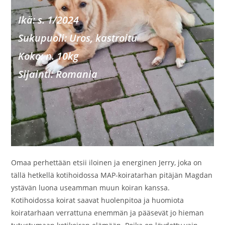
Ikä: s. 1/2024
Sukupu
oli: Uros, kastroitu
Koko: n. 10kg
Sijainti: Romania
Omaa perhettään etsii iloinen ja energinen Jerry, joka on
tällä hetkellä kotihoidossa MAP-koiratarhan pitäjän Magdan
ystävän luona useamman muun koiran kanssa.
Kotihoidossa koirat saavat huolenpitoa ja huomiota
koiratarhaan verrattuna enemmän ja pääsevät jo hieman