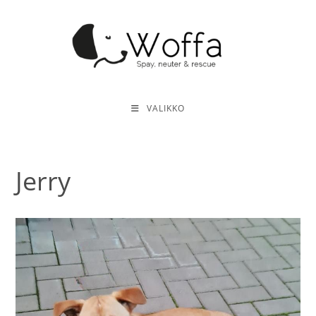
Siirry
suoraan
sisältöön
VALIKKO
Jerry