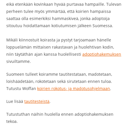
eikä etenkään kovinkaan hyvää purtavaa hampaille. Tulevan
perheen tulee myös ymmärtää, että koirien hampaissa
saattaa olla esimerkiksi hammaskiveä, jonka adoptoija
sitoutuu hoidattamaan kotiutumisen jälkeen Suomessa.
Mikäli kiinnostuit koirasta ja pystyt tarjoamaan hänelle
loppuelämän mittaisen rakastavan ja huolehtivan kodin,
niin täytäthän ajan kanssa huolellisesti
adoptiohakemuksen
sivuiltamme.
Suomeen tulleet koiramme tautitestataan, madotetaan,
loishäädetään, rokotetaan sekä sirutetaan ennen tuloa.
Tutustu Woffan
koirien rokotus- ja madotusohjelmaan
.
Lue lisää
tautitesteistä
.
Tutustuthan näihin huolella ennen adoptiohakemuksen
tekoa.