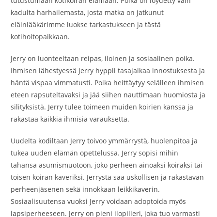
tutustumaan kotikoiran elämään. Poika on löydetty vain
kadulta harhailemasta, josta matka on jatkunut
eläinlääkärimme luokse tarkastukseen ja tästä
kotihoitopaikkaan.
Jerry on luonteeltaan reipas, iloinen ja sosiaalinen poika.
Ihmisen lähestyessä Jerry hyppii tasajalkaa innostuksesta ja
häntä vispaa vimmatusti. Poika heittäytyy selälleen ihmisen
eteen rapsuteltavaksi ja jää siihen nauttimaan huomiosta ja
silityksistä. Jerry tulee toimeen muiden koirien kanssa ja
rakastaa kaikkia ihmisiä varauksetta.
Uudelta kodiltaan Jerry toivoo ymmärrystä, huolenpitoa ja
tukea uuden elämän opettelussa. Jerry sopisi mihin
tahansa asumismuotoon, joko perheen ainoaksi koiraksi tai
toisen koiran kaveriksi. Jerrystä saa uskollisen ja rakastavan
perheenjäsenen sekä innokkaan leikkikaverin.
Sosiaalisuutensa vuoksi Jerry voidaan adoptoida myös
lapsiperheeseen. Jerry on pieni ilopilleri, joka tuo varmasti