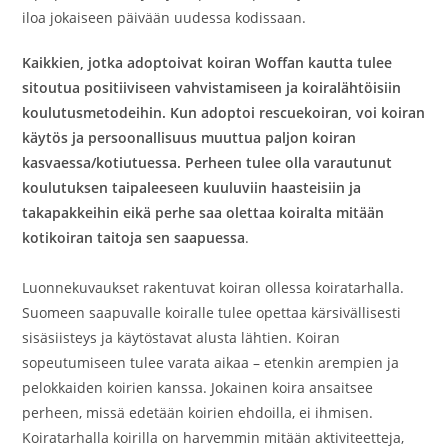
iloa jokaiseen päivään uudessa kodissaan.
Kaikkien, jotka adoptoivat koiran Woffan kautta tulee
sitoutua positiiviseen vahvistamiseen ja koiralähtöisiin
koulutusmetodeihin. Kun adoptoi rescuekoiran, voi koiran
käytös ja persoonallisuus muuttua paljon koiran
kasvaessa/kotiutuessa. Perheen tulee olla varautunut
koulutuksen taipaleeseen kuuluviin haasteisiin ja
takapakkeihin eikä perhe saa olettaa koiralta mitään
kotikoiran taitoja sen saapuessa
.
Luonnekuvaukset rakentuvat koiran ollessa koiratarhalla.
Suomeen saapuvalle koiralle tulee opettaa kärsivällisesti
sisäsiisteys ja käytöstavat alusta lähtien. Koiran
sopeutumiseen tulee varata aikaa – etenkin arempien ja
pelokkaiden koirien kanssa. Jokainen koira ansaitsee
perheen, missä edetään koirien ehdoilla, ei ihmisen.
Koiratarhalla koirilla on harvemmin mitään aktiviteetteja,