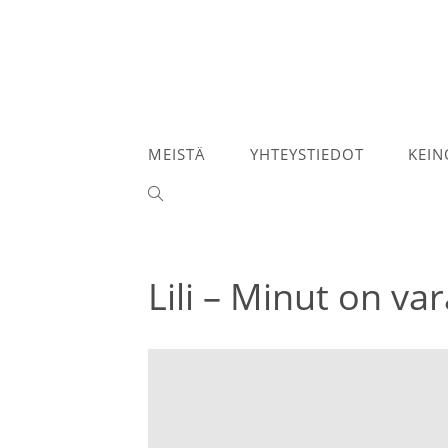
Siirry
suoraan
sisältöön
MEISTÄ
YHTEYSTIEDOT
KEIN
TOGGLE
WEBSITE
SEARCH
Lili – Minut on var