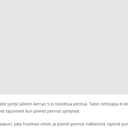
lle syntyi jälleen kerran 5 ei toivottua pentua. Talon omistajia ei k
eet tajunneet kun pienet pennut syntyivät.
aapuri, joka huomasi emon ja pienet pennut nälkäisinä, täynnä punkke