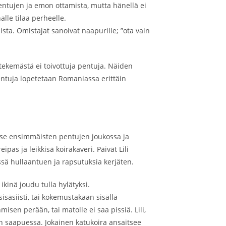
entujen ja emon ottamista, mutta hänellä ei
alle tilaa perheelle.
ista. Omistajat sanoivat naapurille; ”ota vain
 tekemästä ei toivottuja pentuja. Näiden
pentuja lopetetaan Romaniassa erittäin
uokse ensimmäisten pentujen joukossa ja
pas ja leikkisä koirakaveri. Päivät Lili
ssä hullaantuen ja rapsutuksia kerjäten.
kinä joudu tulla hylätyksi.
 sisäsiisti, tai kokemustakaan sisällä
isen perään, tai matolle ei saa pissiä. Lili,
sen saapuessa. Jokainen katukoira ansaitsee