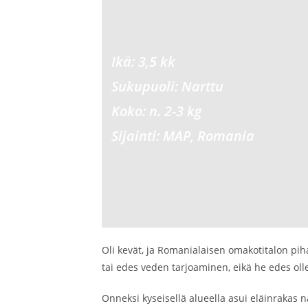
Ikä: 3,5 kk
Sukupu
oli: Narttu
Koko: n. 2-3 kg
Sijainti: MAP, Romania
Oli kevät, ja Romanialaisen omakotitalon piha
tai edes veden tarjoaminen, eikä he edes oll
Onneksi kyseisellä alueella asui eläinrakas n