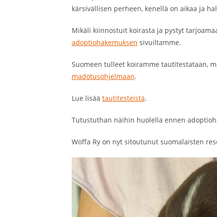
kärsivällisen perheen, kenellä on aikaa ja h
Mikäli kiinnostuit koirasta ja pystyt tarjoam
adoptiohakemuksen
sivuiltamme.
Suomeen tulleet koiramme tautitestataan, m
madotusohjelmaan
.
Lue lisää
tautitesteistä
.
Tutustuthan näihin huolella ennen adoptio
Woffa Ry on nyt sitoutunut suomalaisten res