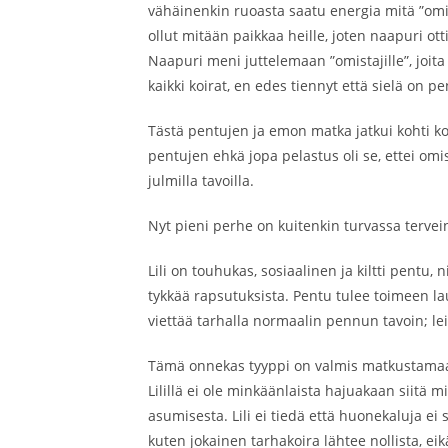
vähäinenkin ruoasta saatu energia mitä ”omis
ollut mitään paikkaa heille, joten naapuri ott
Naapuri meni juttelemaan ”omistajille”, joita 
kaikki koirat, en edes tiennyt että sielä on pe
Tästä pentujen ja emon matka jatkui kohti koi
pentujen ehkä jopa pelastus oli se, ettei om
julmilla tavoilla.
Nyt pieni perhe on kuitenkin turvassa terveinä
Lili on touhukas, sosiaalinen ja kiltti pentu
tykkää rapsutuksista. Pentu tulee toimeen laum
viettää tarhalla normaalin pennun tavoin; le
Tämä onnekas tyyppi on valmis matkustamaan e
Lilillä ei ole minkäänlaista hajuakaan siitä mit
asumisesta. Lili ei tiedä että huonekaluja ei 
kuten jokainen tarhakoira lähtee nollista, ei