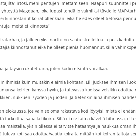
tajilta” irtosi, meni pentujen imettämiseen. Naapuri suunnitteli p
i yhteyttä Magdaan, joka lupasi tehdä jo valmiiksi täydelle MAP-tarh
ei kiinnostanut koirat ollenkaan, eikä he edes olleet tietoisia pennu
ntuja, meitä ei kiinnosta”
ratarhaa, ja jälleen yksi narttu on saatu streiloitua ja pois kadulta
istajia kiinnostanut eikä he olleet pieniä huomannut, sillä vahinko
 ja täysin rokotettuina, joten kodin etsintä voi alkaa.
, niin ihmisiä kuin muitakin eläimiä kohtaan. Lili juoksee ihmisen l
ansa koirien kanssa hyvin, ja tulevassa kodissa voisikin odottaa rei
ikkien, nukkuen, syöden ja juoden. Ja tietenkin aina ihmisen nähde
lokuussa, jos vain se oma rakastava koti löytyisi, mistä ei enään i
ä tarkoittaa sana kotikoira. Sillä ei ole taitoa kävellä hihnassa, olla
saa maistella, yksin ollessa ei tarvitse hätääntyä ja haukkua oman ihm
kä tuleva koti saa odottaa/vaatia koiralta mitään kotikoiran taitoja 