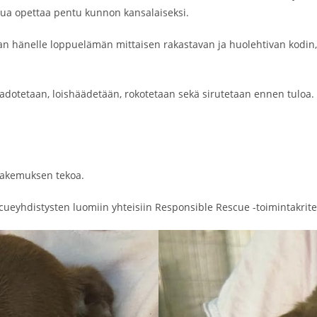
alua opettaa pentu kunnon kansalaiseksi.
aan hänelle loppuelämän mittaisen rakastavan ja huolehtivan kodin, 
adotetaan, loishäädetään, rokotetaan sekä sirutetaan ennen tuloa
hakemuksen tekoa.
cueyhdistysten luomiin yhteisiin Responsible Rescue -toimintakrite