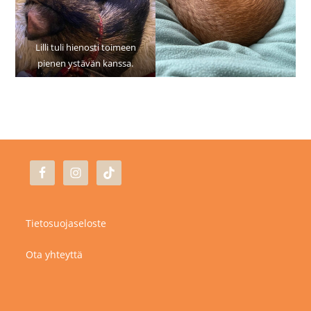
Lilli tuli hienosti toimeen
pienen ystävän kanssa.
Tietosuojaseloste
Ota yhteyttä