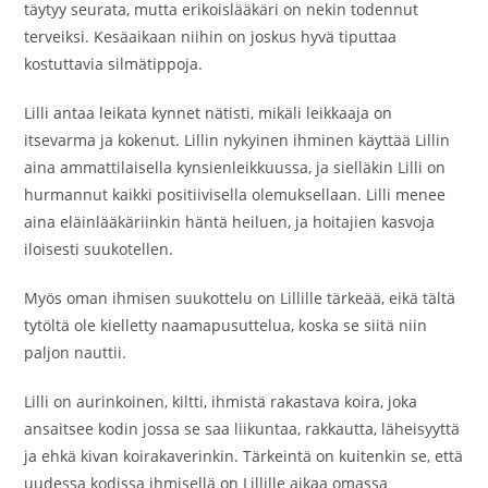
täytyy seurata, mutta erikoislääkäri on nekin todennut
terveiksi. Kesäaikaan niihin on joskus hyvä tiputtaa
kostuttavia silmätippoja.
Lilli antaa leikata kynnet nätisti, mikäli leikkaaja on
itsevarma ja kokenut. Lillin nykyinen ihminen käyttää Lillin
aina ammattilaisella kynsienleikkuussa, ja sielläkin Lilli on
hurmannut kaikki positiivisella olemuksellaan. Lilli menee
aina eläinlääkäriinkin häntä heiluen, ja hoitajien kasvoja
iloisesti suukotellen.
Myös oman ihmisen suukottelu on Lillille tärkeää, eikä tältä
tytöltä ole kielletty naamapusuttelua, koska se siitä niin
paljon nauttii.
Lilli on aurinkoinen, kiltti, ihmistä rakastava koira, joka
ansaitsee kodin jossa se saa liikuntaa, rakkautta, läheisyyttä
ja ehkä kivan koirakaverinkin. Tärkeintä on kuitenkin se, että
uudessa kodissa ihmisellä on Lillille aikaa omassa