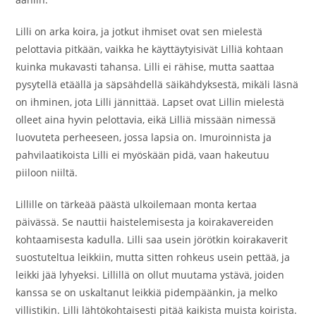
Lilli on arka koira, ja jotkut ihmiset ovat sen mielestä
pelottavia pitkään, vaikka he käyttäytyisivät Lilliä kohtaan
kuinka mukavasti tahansa. Lilli ei rähise, mutta saattaa
pysytellä etäällä ja säpsähdellä säikähdyksestä, mikäli läsnä
on ihminen, jota Lilli jännittää. Lapset ovat Lillin mielestä
olleet aina hyvin pelottavia, eikä Lilliä missään nimessä
luovuteta perheeseen, jossa lapsia on. Imuroinnista ja
pahvilaatikoista Lilli ei myöskään pidä, vaan hakeutuu
piiloon niiltä.
Lillille on tärkeää päästä ulkoilemaan monta kertaa
päivässä. Se nauttii haistelemisesta ja koirakavereiden
kohtaamisesta kadulla. Lilli saa usein jörötkin koirakaverit
suostuteltua leikkiin, mutta sitten rohkeus usein pettää, ja
leikki jää lyhyeksi. Lillillä on ollut muutama ystävä, joiden
kanssa se on uskaltanut leikkiä pidempäänkin, ja melko
villistikin. Lilli lähtökohtaisesti pitää kaikista muista koirista.