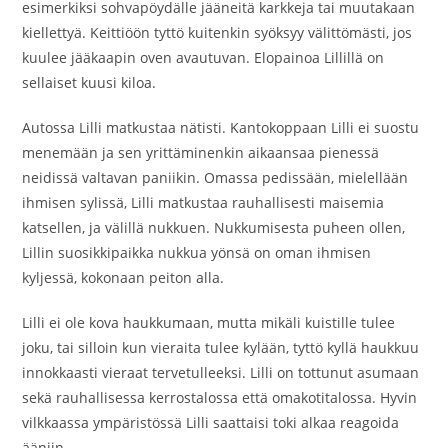
esimerkiksi sohvapöydälle jääneitä karkkeja tai muutakaan
kiellettyä. Keittiöön tyttö kuitenkin syöksyy välittömästi, jos
kuulee jääkaapin oven avautuvan. Elopainoa Lillillä on
sellaiset kuusi kiloa.
Autossa Lilli matkustaa nätisti. Kantokoppaan Lilli ei suostu
menemään ja sen yrittäminenkin aikaansaa pienessä
neidissä valtavan paniikin. Omassa pedissään, mielellään
ihmisen sylissä, Lilli matkustaa rauhallisesti maisemia
katsellen, ja välillä nukkuen. Nukkumisesta puheen ollen,
Lillin suosikkipaikka nukkua yönsä on oman ihmisen
kyljessä, kokonaan peiton alla.
Lilli ei ole kova haukkumaan, mutta mikäli kuistille tulee
joku, tai silloin kun vieraita tulee kylään, tyttö kyllä haukkuu
innokkaasti vieraat tervetulleeksi. Lilli on tottunut asumaan
sekä rauhallisessa kerrostalossa että omakotitalossa. Hyvin
vilkkaassa ympäristössä Lilli saattaisi toki alkaa reagoida
ääniin.