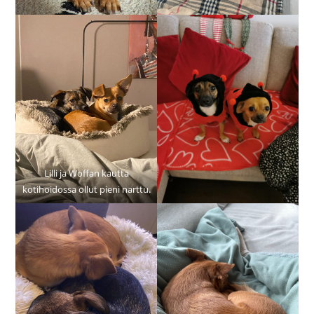
Lilli ja Woffan kautta
kotihoidossa ollut pieni narttu.