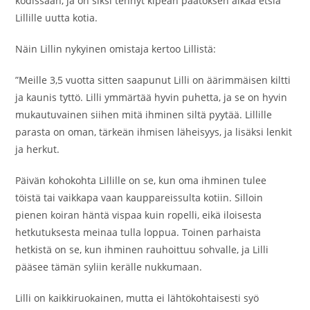
kodissaan, ja on siksi tehnyt kipeän päätöksen alkaa etsiä
Lillille uutta kotia.
Näin Lillin nykyinen omistaja kertoo Lillistä:
”Meille 3,5 vuotta sitten saapunut Lilli on äärimmäisen kiltti
ja kaunis tyttö. Lilli ymmärtää hyvin puhetta, ja se on hyvin
mukautuvainen siihen mitä ihminen siltä pyytää. Lillille
parasta on oman, tärkeän ihmisen läheisyys, ja lisäksi lenkit
ja herkut.
Päivän kohokohta Lillille on se, kun oma ihminen tulee
töistä tai vaikkapa vaan kauppareissulta kotiin. Silloin
pienen koiran häntä vispaa kuin ropelli, eikä iloisesta
hetkutuksesta meinaa tulla loppua. Toinen parhaista
hetkistä on se, kun ihminen rauhoittuu sohvalle, ja Lilli
pääsee tämän syliin kerälle nukkumaan.
Lilli on kaikkiruokainen, mutta ei lähtökohtaisesti syö