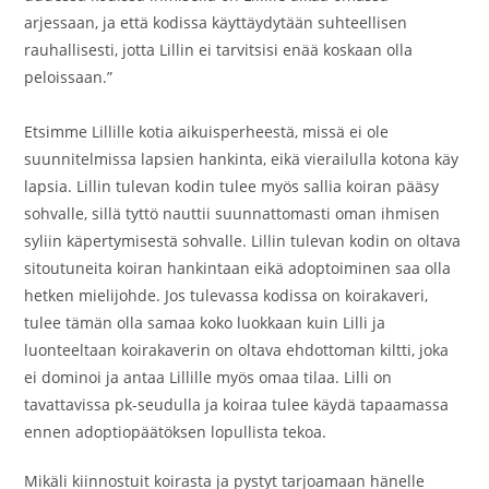
arjessaan, ja että kodissa käyttäydytään suhteellisen
rauhallisesti, jotta Lillin ei tarvitsisi enää koskaan olla
peloissaan.”
Etsimme Lillille kotia aikuisperheestä, missä ei ole
suunnitelmissa lapsien hankinta, eikä vierailulla kotona käy
lapsia. Lillin tulevan kodin tulee myös sallia koiran pääsy
sohvalle, sillä tyttö nauttii suunnattomasti oman ihmisen
syliin käpertymisestä sohvalle. Lillin tulevan kodin on oltava
sitoutuneita koiran hankintaan eikä adoptoiminen saa olla
hetken mielijohde. Jos tulevassa kodissa on koirakaveri,
tulee tämän olla samaa koko luokkaan kuin Lilli ja
luonteeltaan koirakaverin on oltava ehdottoman kiltti, joka
ei dominoi ja antaa Lillille myös omaa tilaa. Lilli on
tavattavissa pk-seudulla ja koiraa tulee käydä tapaamassa
ennen adoptiopäätöksen lopullista tekoa.
Mikäli kiinnostuit koirasta ja pystyt tarjoamaan hänelle