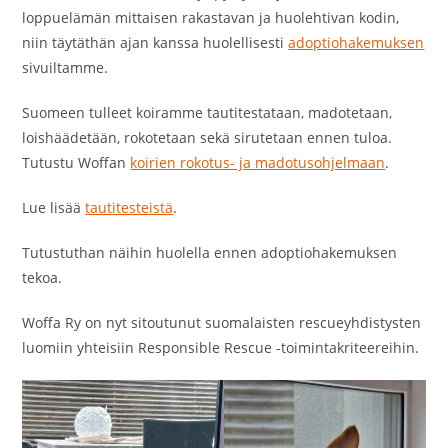
loppuelämän mittaisen rakastavan ja huolehtivan kodin,
niin täytäthän ajan kanssa huolellisesti
adoptiohakemuksen
sivuiltamme.
Suomeen tulleet koiramme tautitestataan, madotetaan,
loishäädetään, rokotetaan sekä sirutetaan ennen tuloa.
Tutustu Woffan
koirien rokotus- ja madotusohjelmaan
.
Lue lisää
tautitesteistä
.
Tutustuthan näihin huolella ennen adoptiohakemuksen
tekoa.
Woffa Ry on nyt sitoutunut suomalaisten rescueyhdistysten
luomiin yhteisiin Responsible Rescue -toimintakriteereihin.