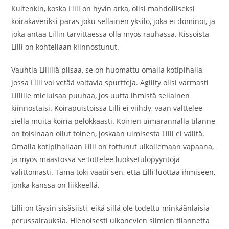
Kuitenkin, koska Lilli on hyvin arka, olisi mahdolliseksi
koirakaveriksi paras joku sellainen yksilö, joka ei dominoi, ja
joka antaa Lillin tarvittaessa olla myös rauhassa. Kissoista
Lilli on kohteliaan kiinnostunut.
Vauhtia Lillillä piisaa, se on huomattu omalla kotipihalla,
jossa Lilli voi vetää valtavia spurtteja. Agility olisi varmasti
Lillille mieluisaa puuhaa, jos uutta ihmistä sellainen
kiinnostaisi. Koirapuistoissa Lilli ei viihdy, vaan välttelee
siellä muita koiria pelokkaasti. Koirien uimarannalla tilanne
on toisinaan ollut toinen, joskaan uimisesta Lilli ei välitä.
Omalla kotipihallaan Lilli on tottunut ulkoilemaan vapaana,
ja myös maastossa se tottelee luoksetulopyyntöjä
välittömästi. Tämä toki vaatii sen, että Lilli luottaa ihmiseen,
jonka kanssa on liikkeellä.
Lilli on täysin sisäsiisti, eikä sillä ole todettu minkäänlaisia
perussairauksia. Hienoisesti ulkonevien silmien tilannetta