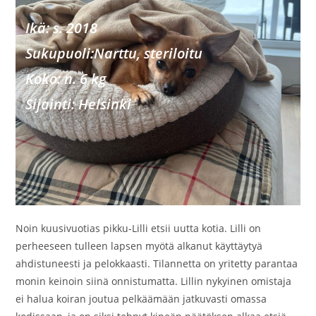
Ikä: s. 2018
Sukupu
oli:Narttu, steriloitu
Koko: n. 6 kg
Sijainti: Helsinki
Noin kuusivuotias pikku-Lilli etsii uutta kotia. Lilli on
perheeseen tulleen lapsen myötä alkanut käyttäytyä
ahdistuneesti ja pelokkaasti. Tilannetta on yritetty parantaa
monin keinoin siinä onnistumatta. Lillin nykyinen omistaja
ei halua koiran joutua pelkäämään jatkuvasti omassa