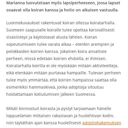
Marianna luovutetaan myös lapsiperheeseen, jossa lapset
osaavat olla koiran kanssa ja hoito on aikuisen vastuulla.
Luonnekuvaukset rakentuvat koiran ollessa koiratarhalla.
Suomeen saapuvalle koiralle tulee opettaa kärsivällisesti
sisäsiisteys ja käytöstavat alusta lähtien. Koiran
sopeutumiseen tulee varata aikaa – etenkin arempien ja
pelokkaiden koirien kanssa. Jokainen koira ansaitsee
perheen, missä edetään koirien ehdoilla, ei ihmisen.
Koiratarhalla koirilla ei ole myöskään mitään aktiviteetteja,
eikä etenkään mitään purtavaa hampaille. Tulevan perheen
tulee myös ymmärtää, että koirien hampaissa saattaa olla
esimerkiksi hammaskiveä, jonka adoptoija sitoutuu
hoidattamaan kotiutumisen jälkeen Suomessa.
Mikäli kiinnostuit koirasta ja pystyt tarjoamaan hänelle
loppuelämän mittaisen rakastavan ja huolehtivan kodin,
niin täytäthän ajan kanssa huolellisesti
adoptiohakemuksen