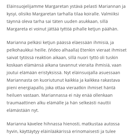
Eläinsuojelijamme Margaretan ystävä pelasti Mariannan ja
kysyi, olisiko Margaretan tarhalla tilaa koiralle. Valmiiksi
täynnä oleva tarha sai täten uuden asukkaan, sillä
Margareta ei voinut jättää tyttöä pihalle ketjun päähän.
Marianna pelkäsi ketjun päässä eläessään ihmisiä, ja
pelkohaukkui heille. (Video alhaalla) Etenkin vieraat ihmiset
saivat tytössä reaktion aikaan, sillä nuori tyttö oli tuskin
koskaan elämänsä aikana tavannut vieraita ihmisiä, vaan
joutui elämään eristyksissä. Nyt eläinsuojalla asuessaan
Mariannasta on kuoriutunut kaikkia ja kaikkea rakastava
pieni energiapallo, joka ottaa vieraatkin ihmiset häntä
heiluen vastaan. Mariannassa ei näy enää ollenkaan
traumaattinen alku elämälle ja hän selkeästi nauttii
elämästään nyt.
Marianna kävelee hihnassa hienosti, matkustaa autossa
hyvin, käyttäytyy eläinlääkärissä erinomaisesti ja tulee