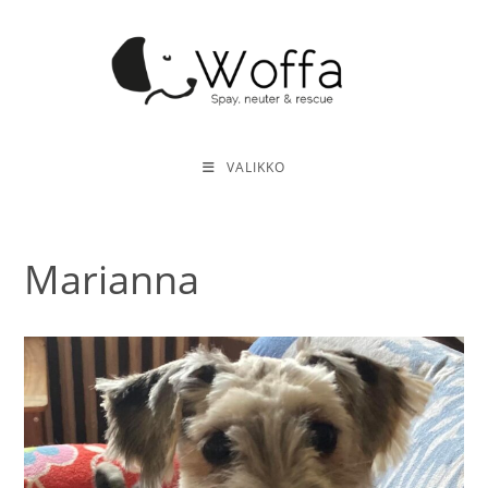
Siirry
suoraan
sisältöön
VALIKKO
Marianna