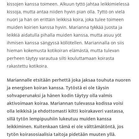
kissojen kanssa toimeen. Alkuun tyttö jahtaa leikkimielessä
kissoja, mutta antaa niiden hyvin pian olla. Tyttö on vielä
nuori ja hän on erittäin leikkisä koira, joka tulee toimeen
muiden koirien kanssa hyvin. Marianna tykkää juosta ja
leikkiä aidatulla pihalla muiden kanssa, mutta asuu yöt
ihmisen kanssa sängyssä köllötellen. Mariannalla on siis
hieman kokemusta kotikoiran elämästä, mutta tulevan
perheen täytyy varautua silti kouluttamaan koirasta
rakastettu kotikoira.
Mariannalle etsitään perhettä joka jaksaa touhuta nuoren
ja energisen koiran kanssa. Tytöstä ei ole täysin
sohvaperunaksi ja hänen kodin täytyy olla valmis
aktivoimaan koiraa. Mariannan tulevassa kodissa voisi
olla leikkisä ja ehdottomasti kiltti koirakaveri vastassa,
sillä tytön lempipuuhiin lukeutuu muiden kanssa
leikkiminen. Kuitenkaan tämä ei ole välttämätöntä, jos
tytön koirasosiaalisia taitoja pidetään muuten yllä.