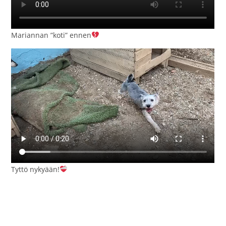
Mariannan ”koti” ennen
Tyttö nykyään!