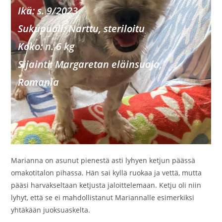
Ikä: s. 9/2023
Sukupuoli: Narttu, steriloitu
Koko: n. 6 kg
Sijainti: Margaretan eläinsuoja,
Romania
Marianna on asunut pienestä asti lyhyen ketjun päässä
omakotitalon pihassa. Hän sai kyllä ruokaa ja vettä, mutta
pääsi harvakseltaan ketjusta jaloittelemaan. Ketju oli niin
lyhyt, että se ei mahdollistanut Mariannalle esimerkiksi
yhtäkään juoksuaskelta.