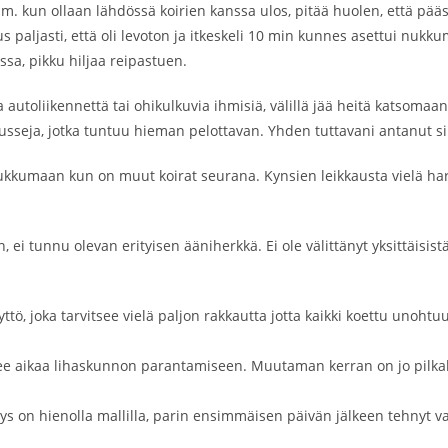
esim. kun ollaan lähdössä koirien kanssa ulos, pitää huolen, että
 paljasti, että oli levoton ja itkeskeli 10 min kunnes asettui nukk
sa, pikku hiljaa reipastuen.
autoliikennettä tai ohikulkuvia ihmisiä, välillä jää heitä katsomaan,
usseja, jotka tuntuu hieman pelottavan. Yhden tuttavani antanut si
i nukkumaan kun on muut koirat seurana. Kynsien leikkausta vielä ha
ei tunnu olevan erityisen ääniherkkä. Ei ole välittänyt yksittäisistä i
ttö, joka tarvitsee vielä paljon rakkautta jotta kaikki koettu unoht
ee aikaa lihaskunnon parantamiseen. Muutaman kerran on jo pilkaht
ys on hienolla mallilla, parin ensimmäisen päivän jälkeen tehnyt vai