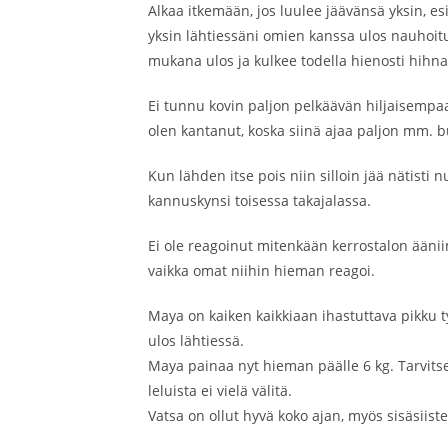
Alkaa itkemään, jos luulee jäävänsä yksin, 
yksin lähtiessäni omien kanssa ulos nauhoitus
mukana ulos ja kulkee todella hienosti hihnas
Ei tunnu kovin paljon pelkäävän hiljaisempaa 
olen kantanut, koska siinä ajaa paljon mm. b
Kun lähden itse pois niin silloin jää nätist
kannuskynsi toisessa takajalassa.
Ei ole reagoinut mitenkään kerrostalon ääniin, 
vaikka omat niihin hieman reagoi.
Maya on kaiken kaikkiaan ihastuttava pikku ty
ulos lähtiessä.
Maya painaa nyt hieman päälle 6 kg. Tarvits
leluista ei vielä välitä.
Vatsa on ollut hyvä koko ajan, myös sisäsiiste