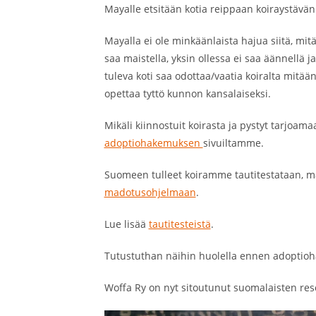
Mayalle etsitään kotia reippaan koiraystävän
Mayalla ei ole minkäänlaista hajua siitä, mitä 
saa maistella, yksin ollessa ei saa äännellä 
tuleva koti saa odottaa/vaatia koiralta mitää
opettaa tyttö kunnon kansalaiseksi.
Mikäli kiinnostuit koirasta ja pystyt tarjoam
adoptiohakemuksen
sivuiltamme.
Suomeen tulleet koiramme tautitestataan, m
madotusohjelmaan
.
Lue lisää
tautitesteistä
.
Tutustuthan näihin huolella ennen adoptio
Woffa Ry on nyt sitoutunut suomalaisten res