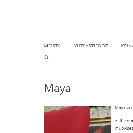
Siirry
suoraan
sisältöön
MEISTÄ
YHTEYSTIEDOT
KEIN
TOGGLE
WEBSITE
SEARCH
Maya
Maya on 1
Aktiivimm
muovisess