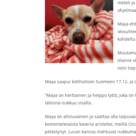
meteli ja
ohjelmaan
Maya eht
olosuhte
kohdeltu 
Muutama 
tilanne o
voisi to
Maya saapui kotihoitoon Suomeen 17.12. ja on
”Maya on herttainen ja helppo tyttö, joka on 
lähinnä nukkuu sisällä.
Maya on alistuvainen ja saattaa olla taipuvai
komentelevaista kaveria aristelee, meillä C
pelästynyt. Lucan kanssa mahtuvat nukkumaan