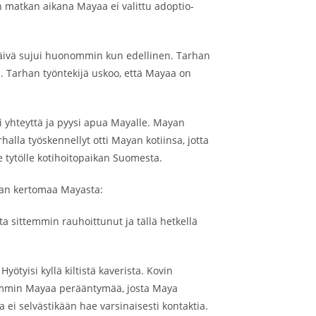
n matkan aikana Mayaa ei valittu adoptio-
 päivä sujui huonommin kun edellinen. Tarhan
 Tarhan työntekijä uskoo, että Mayaa on
 yhteyttä ja pyysi apua Mayalle. Mayan
alla työskennellyt otti Mayan kotiinsa, jotta
 tytölle kotihoitopaikan Suomesta.
ajan kertomaa Mayasta:
a sittemmin rauhoittunut ja tällä hetkellä
ötyisi kyllä kiltistä kaverista. Kovin
ovemmin Mayaa perääntymää, josta Maya
i selvästikään hae varsinaisesti kontaktia.