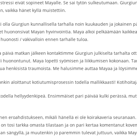
 stressi eivät sopineet Mayalle. Se sai tytön sulkeutumaan. Giurgiu
, vaikka hänet kyllä muistettiin.
i olla Giurgiun kunnallisella tarhalla noin kuukauden ja jokainen
et huononsivat Mayan hyvinvointia. Maya alkoi pelkäämään kaikkea.
huonosti / väkivalloin ennen tarhalle tuloa.
päivä matkan jälkeen kontaktimme Giurgiun julkiselta tarhalta otti
li huonontunut. Maya lopetti syömisen ja liikkumisen kokonaan. Tarh
ipua henkisistä traumoista. Me halusimme auttaa Mayaa ja löysimme
kin aloittanut kotiutumisprosessin todella mallikkaasti! Kotihoit
todella hellyydenkipeä. Ensimmäiset pari päivää kulki perässä, mutt
nen eroahdistukseen, mikäli hänellä ei ole koirakaveria seuranaan. Hy
ici on tosi tarkka omasta tilastaan ja on pari kertaa komentanut k
 sängyllä, ja muutenkin jo paremmin tulevat juttuun, vaikka Maya e