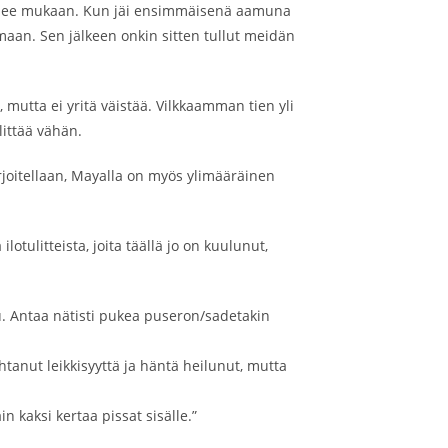
 pääsee mukaan. Kun jäi ensimmäisenä aamuna
umaan. Sen jälkeen onkin sitten tullut meidän
 mutta ei yritä väistää. Vilkkaamman tien yli
littää vähän.
rjoitellaan, Mayalla on myös ylimääräinen
lotulitteista, joita täällä jo on kuulunut,
uu. Antaa nätisti pukea puseron/sadetakin
anut leikkisyyttä ja häntä heilunut, mutta
n kaksi kertaa pissat sisälle.”