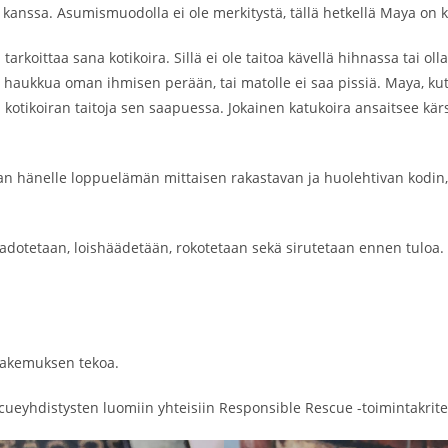
 kanssa. Asumismuodolla ei ole merkitystä, tällä hetkellä Maya on k
tarkoittaa sana kotikoira. Sillä ei ole taitoa kävellä hihnassa tai oll
ja haukkua oman ihmisen perään, tai matolle ei saa pissiä. Maya, kut
n kotikoiran taitoja sen saapuessa. Jokainen katukoira ansaitsee kär
aan hänelle loppuelämän mittaisen rakastavan ja huolehtivan kodin, 
adotetaan, loishäädetään, rokotetaan sekä sirutetaan ennen tuloa.
hakemuksen tekoa.
cueyhdistysten luomiin yhteisiin Responsible Rescue -toimintakrite