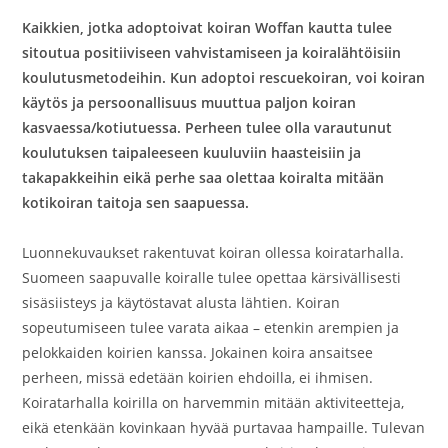
Kaikkien, jotka adoptoivat koiran Woffan kautta tulee
sitoutua positiiviseen vahvistamiseen ja koiralähtöisiin
koulutusmetodeihin. Kun adoptoi rescuekoiran, voi koiran
käytös ja persoonallisuus muuttua paljon koiran
kasvaessa/kotiutuessa. Perheen tulee olla varautunut
koulutuksen taipaleeseen kuuluviin haasteisiin ja
takapakkeihin eikä perhe saa olettaa koiralta mitään
kotikoiran taitoja sen saapuessa.
Luonnekuvaukset rakentuvat koiran ollessa koiratarhalla.
Suomeen saapuvalle koiralle tulee opettaa kärsivällisesti
sisäsiisteys ja käytöstavat alusta lähtien. Koiran
sopeutumiseen tulee varata aikaa – etenkin arempien ja
pelokkaiden koirien kanssa. Jokainen koira ansaitsee
perheen, missä edetään koirien ehdoilla, ei ihmisen.
Koiratarhalla koirilla on harvemmin mitään aktiviteetteja,
eikä etenkään kovinkaan hyvää purtavaa hampaille. Tulevan