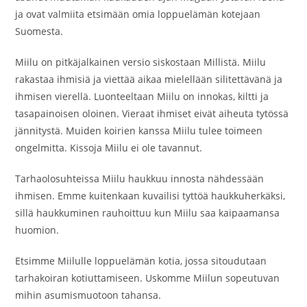
ja ovat valmiita etsimään omia loppuelämän kotejaan
Suomesta.
Miilu on pitkäjalkainen versio siskostaan Millistä. Miilu
rakastaa ihmisiä ja viettää aikaa mielellään silitettävänä ja
ihmisen vierellä. Luonteeltaan Miilu on innokas, kiltti ja
tasapainoisen oloinen. Vieraat ihmiset eivät aiheuta tytössä
jännitystä. Muiden koirien kanssa Miilu tulee toimeen
ongelmitta. Kissoja Miilu ei ole tavannut.
Tarhaolosuhteissa Miilu haukkuu innosta nähdessään
ihmisen. Emme kuitenkaan kuvailisi tyttöä haukkuherkäksi,
sillä haukkuminen rauhoittuu kun Miilu saa kaipaamansa
huomion.
Etsimme Miilulle loppuelämän kotia, jossa sitoudutaan
tarhakoiran kotiuttamiseen. Uskomme Miilun sopeutuvan
mihin asumismuotoon tahansa.