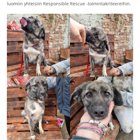
luomiin yhteisiin Responsible Rescue -toimintakriteereihin.