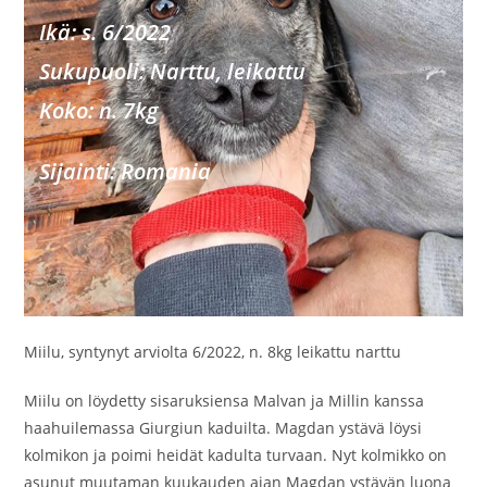
Ikä: s. 6/2022
Sukupu
oli: Narttu, leikattu
Koko: n.
7kg
Sijainti: Romania
Miilu, syntynyt arviolta 6/2022, n. 8kg leikattu narttu
Miilu on löydetty sisaruksiensa Malvan ja Millin kanssa
haahuilemassa Giurgiun kaduilta. Magdan ystävä löysi
kolmikon ja poimi heidät kadulta turvaan. Nyt kolmikko on
asunut muutaman kuukauden ajan Magdan ystävän luona