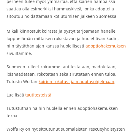
perheen tulee myös ymmärtää, että koirien hampaissa
saattaa olla esimerkiksi hammaskiveä, jonka adoptoija
sitoutuu hoidattamaan kotiutumisen jälkeen Suomessa.
Mikäli kiinnostuit koirasta ja pystyt tarjoamaan hänelle
loppuelämän mittaisen rakastavan ja huolehtivan kodin,
niin täytäthän ajan kanssa huolellisesti
adoptiohakemuksen
sivuiltamme.
Suomeen tulleet koiramme tautitestataan, madotetaan,
loishäädetään, rokotetaan sekä sirutetaan ennen tuloa.
Tutustu Woffan
koirien rokotus- ja madotusohjelmaan
.
Lue lisää
tautitesteistä
.
Tutustuthan näihin huolella ennen adoptiohakemuksen
tekoa.
Woffa Ry on nyt sitoutunut suomalaisten rescueyhdistysten