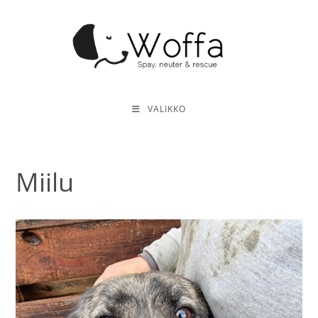
Siirry
suoraan
sisältöön
VALIKKO
Miilu