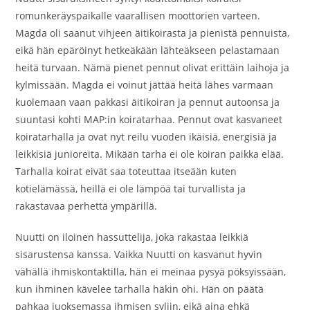
romunkeräyspaikalle vaarallisen moottorien varteen.
Magda oli saanut vihjeen äitikoirasta ja pienistä pennuista,
eikä hän epäröinyt hetkeäkään lähteäkseen pelastamaan
heitä turvaan. Nämä pienet pennut olivat erittäin laihoja ja
kylmissään. Magda ei voinut jättää heitä lähes varmaan
kuolemaan vaan pakkasi äitikoiran ja pennut autoonsa ja
suuntasi kohti MAP:in koiratarhaa. Pennut ovat kasvaneet
koiratarhalla ja ovat nyt reilu vuoden ikäisiä, energisiä ja
leikkisiä junioreita. Mikään tarha ei ole koiran paikka elää.
Tarhalla koirat eivät saa toteuttaa itseään kuten
kotielämässä, heillä ei ole lämpöä tai turvallista ja
rakastavaa perhettä ympärillä.
Nuutti on iloinen hassuttelija, joka rakastaa leikkiä
sisarustensa kanssa. Vaikka Nuutti on kasvanut hyvin
vähällä ihmiskontaktilla, hän ei meinaa pysyä pöksyissään,
kun ihminen kävelee tarhalla häkin ohi. Hän on päätä
pahkaa juoksemassa ihmisen syliin, eikä aina ehkä