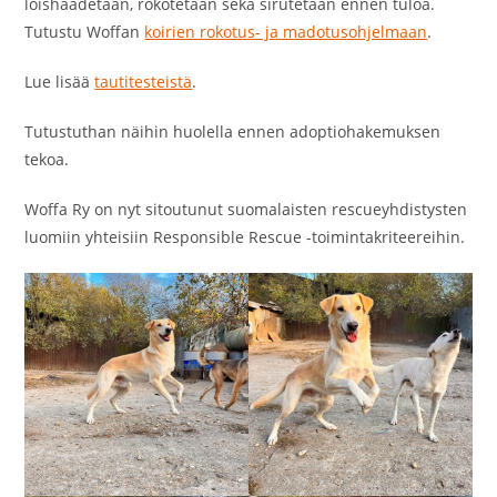
loishäädetään, rokotetaan sekä sirutetaan ennen tuloa.
Tutustu Woffan
koirien rokotus- ja madotusohjelmaan
.
Lue lisää
tautitesteistä
.
Tutustuthan näihin huolella ennen adoptiohakemuksen
tekoa.
Woffa Ry on nyt sitoutunut suomalaisten rescueyhdistysten
luomiin yhteisiin Responsible Rescue -toimintakriteereihin.