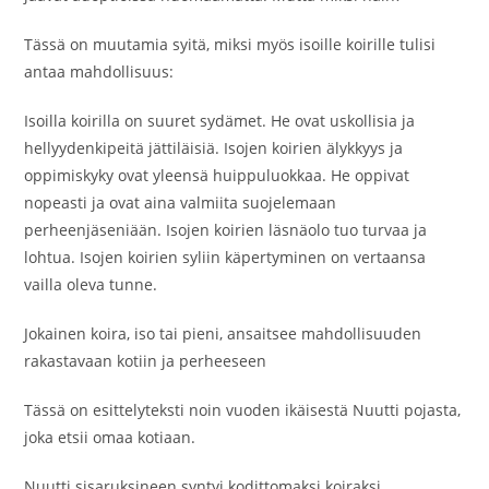
Tässä on muutamia syitä, miksi myös isoille koirille tulisi
antaa mahdollisuus:
Isoilla koirilla on suuret sydämet. He ovat uskollisia ja
hellyydenkipeitä jättiläisiä. Isojen koirien älykkyys ja
oppimiskyky ovat yleensä huippuluokkaa. He oppivat
nopeasti ja ovat aina valmiita suojelemaan
perheenjäseniään. Isojen koirien läsnäolo tuo turvaa ja
lohtua. Isojen koirien syliin käpertyminen on vertaansa
vailla oleva tunne.
Jokainen koira, iso tai pieni, ansaitsee mahdollisuuden
rakastavaan kotiin ja perheeseen
Tässä on esittelyteksti noin vuoden ikäisestä Nuutti pojasta,
joka etsii omaa kotiaan.
Nuutti sisaruksineen syntyi kodittomaksi koiraksi