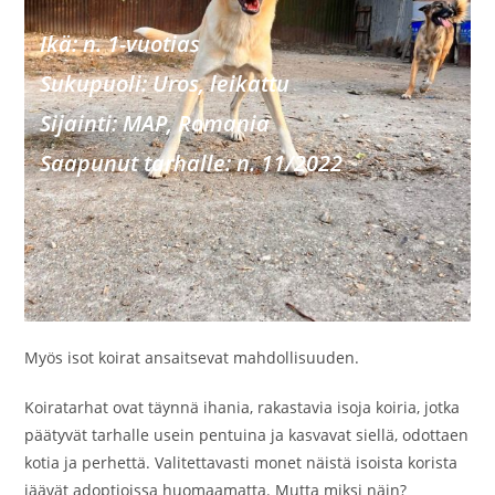
Ikä: n. 1-vuotias
Sukupu
oli: Uros, leikattu
Sijainti: MAP, Romania
Saapunut tarhalle: n. 11/2022
Myös isot koirat ansaitsevat mahdollisuuden.
Koiratarhat ovat täynnä ihania, rakastavia isoja koiria, jotka
päätyvät tarhalle usein pentuina ja kasvavat siellä, odottaen
kotia ja perhettä. Valitettavasti monet näistä isoista korista
jäävät adoptioissa huomaamatta. Mutta miksi näin?