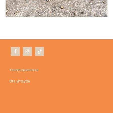
Tietosuojaseloste
Ota yhteyttä