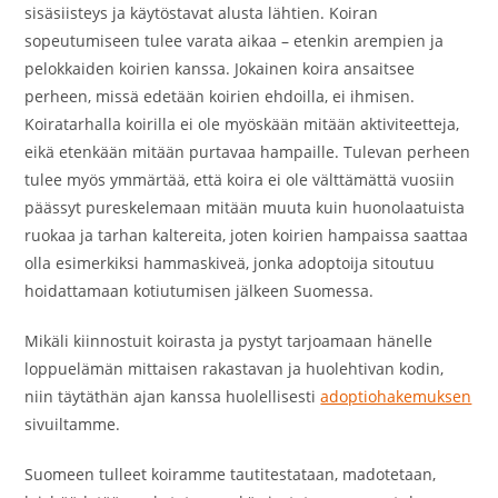
sisäsiisteys ja käytöstavat alusta lähtien. Koiran
sopeutumiseen tulee varata aikaa – etenkin arempien ja
pelokkaiden koirien kanssa. Jokainen koira ansaitsee
perheen, missä edetään koirien ehdoilla, ei ihmisen.
Koiratarhalla koirilla ei ole myöskään mitään aktiviteetteja,
eikä etenkään mitään purtavaa hampaille. Tulevan perheen
tulee myös ymmärtää, että koira ei ole välttämättä vuosiin
päässyt pureskelemaan mitään muuta kuin huonolaatuista
ruokaa ja tarhan kaltereita, joten koirien hampaissa saattaa
olla esimerkiksi hammaskiveä, jonka adoptoija sitoutuu
hoidattamaan kotiutumisen jälkeen Suomessa.
Mikäli kiinnostuit koirasta ja pystyt tarjoamaan hänelle
loppuelämän mittaisen rakastavan ja huolehtivan kodin,
niin täytäthän ajan kanssa huolellisesti
adoptiohakemuksen
sivuiltamme.
Suomeen tulleet koiramme tautitestataan, madotetaan,