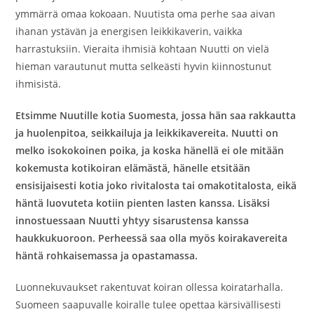
ymmärrä omaa kokoaan. Nuutista oma perhe saa aivan
ihanan ystävän ja energisen leikkikaverin, vaikka
harrastuksiin. Vieraita ihmisiä kohtaan Nuutti on vielä
hieman varautunut mutta selkeästi hyvin kiinnostunut
ihmisistä.
Etsimme Nuutille kotia Suomesta, jossa hän saa rakkautta
ja huolenpitoa, seikkailuja ja leikkikavereita. Nuutti on
melko isokokoinen poika, ja koska hänellä ei ole mitään
kokemusta kotikoiran elämästä, hänelle etsitään
ensisijaisesti kotia joko rivitalosta tai omakotitalosta, eikä
häntä luovuteta kotiin pienten lasten kanssa. Lisäksi
innostuessaan Nuutti yhtyy sisarustensa kanssa
haukkukuoroon. Perheessä saa olla myös koirakavereita
häntä rohkaisemassa ja opastamassa.
Luonnekuvaukset rakentuvat koiran ollessa koiratarhalla.
Suomeen saapuvalle koiralle tulee opettaa kärsivällisesti