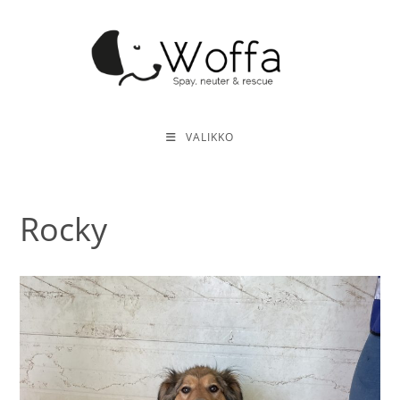
Siirry
suoraan
sisältöön
VALIKKO
Rocky