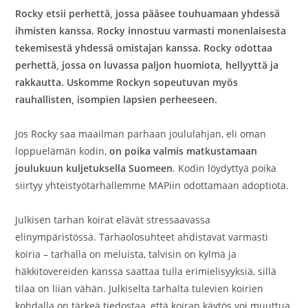
Rocky etsii perhettä, jossa pääsee touhuamaan yhdessä
ihmisten kanssa. Rocky innostuu varmasti monenlaisesta
tekemisestä yhdessä omistajan kanssa. Rocky odottaa
perhettä, jossa on luvassa paljon huomiota, hellyyttä ja
rakkautta. Uskomme Rockyn sopeutuvan myös
rauhallisten, isompien lapsien perheeseen.
Jos Rocky saa maailman parhaan joululahjan, eli oman
loppuelämän kodin,
on poika valmis matkustamaan
joulukuun kuljetuksella Suomeen
. Kodin löydyttyä poika
siirtyy yhteistyötarhallemme MAPiin odottamaan adoptiota.
Julkisen tarhan koirat elävät stressaavassa
elinympäristössä. Tarhaolosuhteet ahdistavat varmasti
koiria – tarhalla on meluista, talvisin on kylmä ja
häkkitovereiden kanssa saattaa tulla erimielisyyksiä, sillä
tilaa on liian vähän. Julkiselta tarhalta tulevien koirien
kohdalla on tärkeä tiedostaa, että koiran käytös voi muuttua