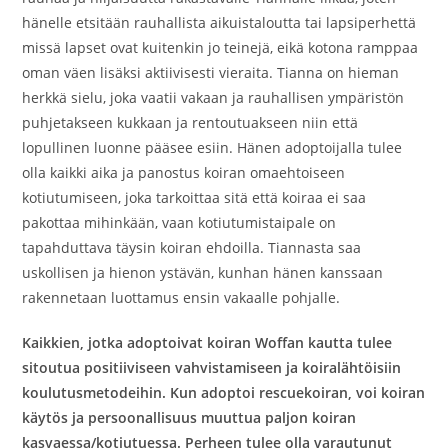
hänelle etsitään rauhallista aikuistaloutta tai lapsiperhettä
missä lapset ovat kuitenkin jo teinejä, eikä kotona ramppaa
oman väen lisäksi aktiivisesti vieraita. Tianna on hieman
herkkä sielu, joka vaatii vakaan ja rauhallisen ympäristön
puhjetakseen kukkaan ja rentoutuakseen niin että
lopullinen luonne pääsee esiin. Hänen adoptoijalla tulee
olla kaikki aika ja panostus koiran omaehtoiseen
kotiutumiseen, joka tarkoittaa sitä että koiraa ei saa
pakottaa mihinkään, vaan kotiutumistaipale on
tapahduttava täysin koiran ehdoilla. Tiannasta saa
uskollisen ja hienon ystävän, kunhan hänen kanssaan
rakennetaan luottamus ensin vakaalle pohjalle.
Kaikkien, jotka adoptoivat koiran Woffan kautta tulee
sitoutua positiiviseen vahvistamiseen ja koiralähtöisiin
koulutusmetodeihin. Kun adoptoi rescuekoiran, voi koiran
käytös ja persoonallisuus muuttua paljon koiran
kasvaessa/kotiutuessa. Perheen tulee olla varautunut