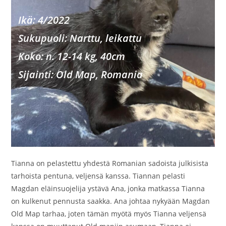
Ikä: 4/2022
Sukupu
oli: Narttu, leikattu
Koko: n. 12-14 kg, 40cm
Sijainti: Old Map, Romania
Tianna on pelastettu yhdestä Romanian sadoista julkisista
tarhoista pentuna, veljensä kanssa. Tiannan pelasti
Magdan eläinsuojelija ystävä Ana, jonka matkassa Tianna
on kulkenut pennusta saakka. Ana johtaa nykyään Magdan
Old Map tarhaa, joten tämän myötä myös Tianna veljensä