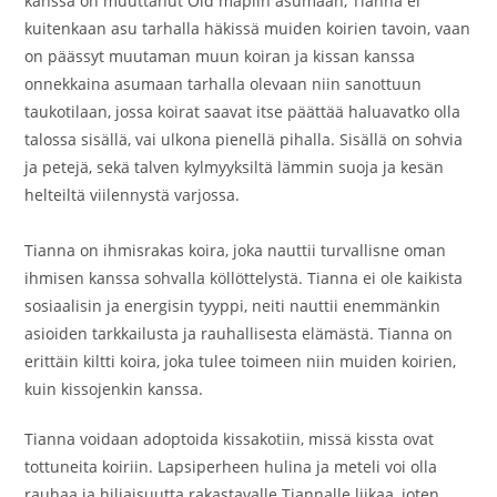
kanssa on muuttanut Old mapiin asumaan, Tianna ei
kuitenkaan asu tarhalla häkissä muiden koirien tavoin, vaan
on päässyt muutaman muun koiran ja kissan kanssa
onnekkaina asumaan tarhalla olevaan niin sanottuun
taukotilaan, jossa koirat saavat itse päättää haluavatko olla
talossa sisällä, vai ulkona pienellä pihalla. Sisällä on sohvia
ja petejä, sekä talven kylmyyksiltä lämmin suoja ja kesän
helteiltä viilennystä varjossa.
Tianna on ihmisrakas koira, joka nauttii turvallisne oman
ihmisen kanssa sohvalla köllöttelystä. Tianna ei ole kaikista
sosiaalisin ja energisin tyyppi, neiti nauttii enemmänkin
asioiden tarkkailusta ja rauhallisesta elämästä. Tianna on
erittäin kiltti koira, joka tulee toimeen niin muiden koirien,
kuin kissojenkin kanssa.
Tianna voidaan adoptoida kissakotiin, missä kissta ovat
tottuneita koiriin. Lapsiperheen hulina ja meteli voi olla
rauhaa ja hiljaisuutta rakastavalle Tiannalle liikaa, joten