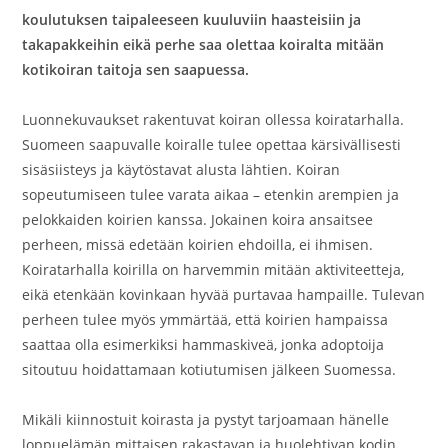
koulutuksen taipaleeseen kuuluviin haasteisiin ja
takapakkeihin eikä perhe saa olettaa koiralta mitään
kotikoiran taitoja sen saapuessa.
Luonnekuvaukset rakentuvat koiran ollessa koiratarhalla.
Suomeen saapuvalle koiralle tulee opettaa kärsivällisesti
sisäsiisteys ja käytöstavat alusta lähtien. Koiran
sopeutumiseen tulee varata aikaa – etenkin arempien ja
pelokkaiden koirien kanssa. Jokainen koira ansaitsee
perheen, missä edetään koirien ehdoilla, ei ihmisen.
Koiratarhalla koirilla on harvemmin mitään aktiviteetteja,
eikä etenkään kovinkaan hyvää purtavaa hampaille. Tulevan
perheen tulee myös ymmärtää, että koirien hampaissa
saattaa olla esimerkiksi hammaskiveä, jonka adoptoija
sitoutuu hoidattamaan kotiutumisen jälkeen Suomessa.
Mikäli kiinnostuit koirasta ja pystyt tarjoamaan hänelle
loppuelämän mittaisen rakastavan ja huolehtivan kodin,