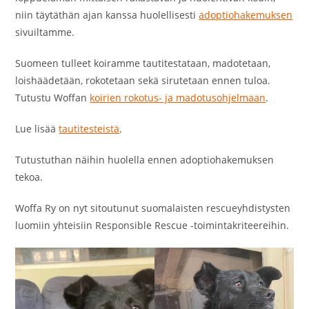
niin täytäthän ajan kanssa huolellisesti
adoptiohakemuksen
sivuiltamme.
Suomeen tulleet koiramme tautitestataan, madotetaan,
loishäädetään, rokotetaan sekä sirutetaan ennen tuloa.
Tutustu Woffan
koirien rokotus- ja madotusohjelmaan
.
Lue lisää
tautitesteistä
.
Tutustuthan näihin huolella ennen adoptiohakemuksen
tekoa.
Woffa Ry on nyt sitoutunut suomalaisten rescueyhdistysten
luomiin yhteisiin Responsible Rescue -toimintakriteereihin.